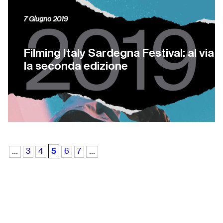
7 Giugno 2019
Filming Italy Sardegna Festival: al via
la seconda edizione
5
...
3
4
6
7
...