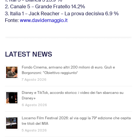
1. Rai 3 – Blanca 3 23.9 %
2. Canale 5 – Grande Fratello 14.2%
3. Italia 1 – Jack Reacher – La prova decisiva 6.9
%
Fonte:
www.davidemaggio.it
LATEST NEWS
Fondo Cinema, arrivano altri 200 milioni di euro. Giuli e
Borgonzoni: “Obiettivo raggiunto”
7 Agosto 2026
Disney e TikTok, accordo storico: i video dei fan sbarcano su
Disney+
6 Agosto 2026
Locarno Film Festival 2026: al via oggi la 79ª edizione che ospita
tre titoli del MIA
5 Agosto 2026