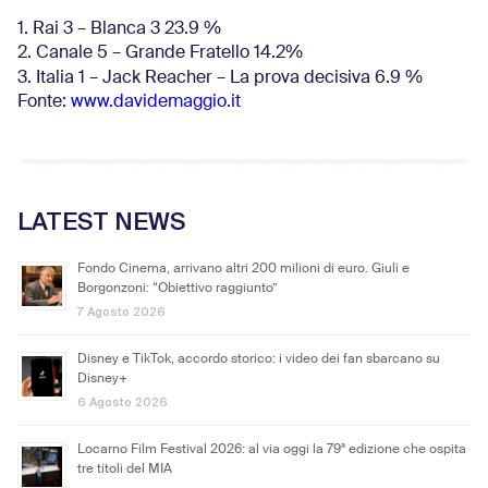
1. Rai 3 – Blanca 3 23.9 %
2. Canale 5 – Grande Fratello 14.2%
3. Italia 1 – Jack Reacher – La prova decisiva 6.9
%
Fonte:
www.davidemaggio.it
LATEST NEWS
Fondo Cinema, arrivano altri 200 milioni di euro. Giuli e
Borgonzoni: “Obiettivo raggiunto”
7 Agosto 2026
Disney e TikTok, accordo storico: i video dei fan sbarcano su
Disney+
6 Agosto 2026
Locarno Film Festival 2026: al via oggi la 79ª edizione che ospita
tre titoli del MIA