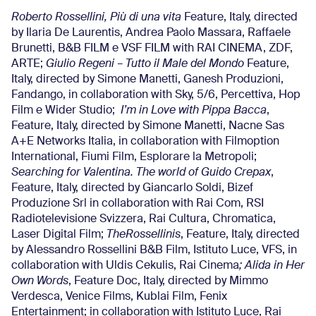
Roberto Rossellini, Più di una vita
Feature, Italy, directed
by Ilaria De Laurentis, Andrea Paolo Massara, Raffaele
Brunetti, B&B FILM e VSF FILM with RAI CINEMA, ZDF,
ARTE;
Giulio Regeni – Tutto il Male del Mondo
Feature,
Italy, directed by Simone Manetti, Ganesh Produzioni,
Fandango, in collaboration with Sky, 5/6, Percettiva, Hop
Film e Wider Studio;
I’m in Love with Pippa Bacca
,
Feature, Italy, directed by Simone Manetti, Nacne Sas
A+E Networks Italia, in collaboration with Filmoption
International, Fiumi Film, Esplorare la Metropoli;
Searching for Valentina.
The world of Guido Crepax
,
Feature, Italy, directed by Giancarlo Soldi, Bizef
Produzione Srl in collaboration with Rai Com, RSI
Radiotelevisione Svizzera, Rai Cultura, Chromatica,
Laser Digital Film;
The
Rossellinis
, Feature, Italy, directed
by Alessandro Rossellini B&B Film, Istituto Luce, VFS, in
collaboration with Uldis Cekulis, Rai Cinema
; Alida in Her
Own Words
, Feature Doc, Italy, directed by Mimmo
Verdesca, Venice Films, Kublai Film, Fenix
Entertainment; in collaboration with Istituto Luce, Rai