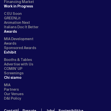
Financing Market
Work in Progress
C EU Soon
GREENLit
Animation Next
Italians Doc It Better
Awards
MIA Development
Awards
Sponsored Awards
Exhibit
Booths & Tables
Advertise with Us
COMIN’ UP
Screenings
Chi siamo
MIA
Partners
Our Venues
D&I Policy
Contatti
Passate
Jobs
Sostenibilità e