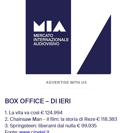
ADVERTISE WITH US
BOX OFFICE – DI IERI
1. La vita va così € 124.994
2. Chainsaw Man – il film: la storia di Reze € 118.383
3. Springsteen: liberami dal nulla € 99.935
Fonte:
www.cinetel.it