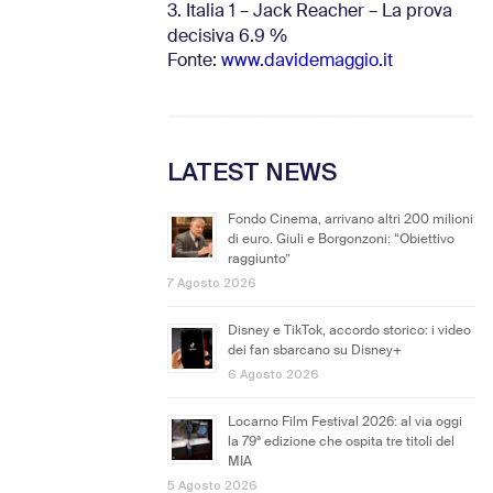
3. Italia 1 – Jack Reacher – La prova
decisiva 6.9
%
Fonte:
www.davidemaggio.it
LATEST NEWS
Fondo Cinema, arrivano altri 200 milioni
di euro. Giuli e Borgonzoni: “Obiettivo
raggiunto”
7 Agosto 2026
Disney e TikTok, accordo storico: i video
dei fan sbarcano su Disney+
6 Agosto 2026
Locarno Film Festival 2026: al via oggi
la 79ª edizione che ospita tre titoli del
MIA
5 Agosto 2026