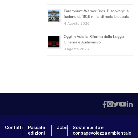
Paramount-Warner Bros. Discovery: la
fusione da 110,9 miliardi resta bloccata.
4 Agosto 2026
Oggi in Aula la Riforma della Legge
Cinema e Audiovisivo
3 Agosto 2026
Contatti
Passate
Jobs
Sostenibilità e
edizioni
consapevolezza ambientale