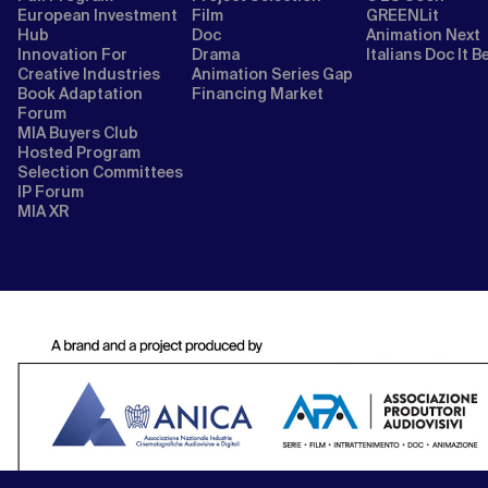
European Investment
Film
GREENLit
Hub
Doc
Animation Next
Innovation For
Drama
Italians Doc It B
Creative Industries
Animation Series Gap
Book Adaptation
Financing Market
Forum
MIA Buyers Club
Hosted Program
Selection Committees
IP Forum
MIA XR