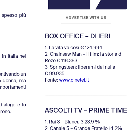
, spesso più
ADVERTISE WITH US
BOX OFFICE – DI IERI
1. La vita va così € 124.994
2. Chainsaw Man – il film: la storia di
in Italia nel
Reze € 118.383
3. Springsteen: liberami dal nulla
€ 99.935
centivando un
Fonte:
www.cinetel.it
la donna, ma
omportamenti
dialogo e lo
ASCOLTI TV – PRIME TIME
prono.
1. Rai 3 – Blanca 3 23.9 %
2. Canale 5 – Grande Fratello 14.2%