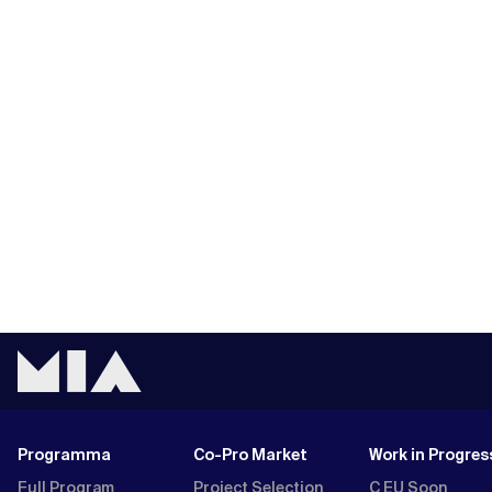
Programma
Co-Pro Market
Work in Progres
Full Program
Project Selection
C EU Soon