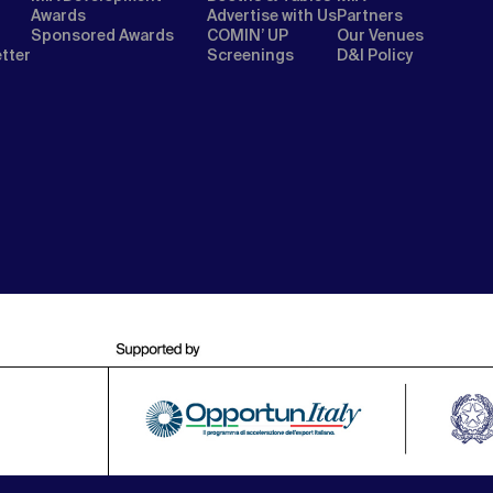
Awards
Advertise with Us
Partners
Sponsored Awards
COMIN’ UP
Our Venues
etter
Screenings
D&I Policy