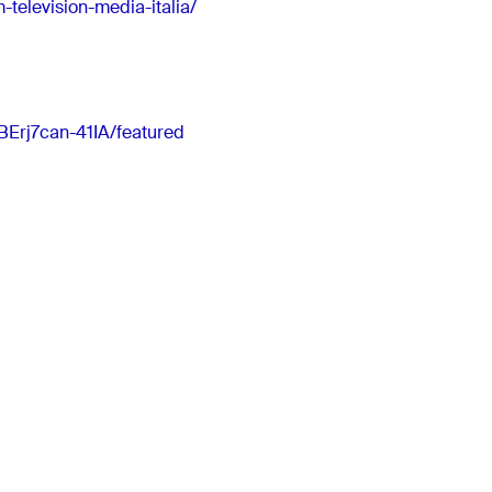
television-media-italia/
Erj7can-41IA/featured