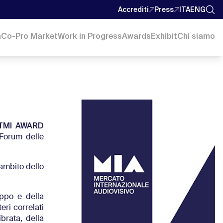
Accrediti
Press
ITA
ENG
a
Co-Pro Market
Work in Progress
Awards
Exhibit
Chi siamo
TMI AWARD
 Forum delle
’ambito dello
uppo e della
eri correlati
brata, della