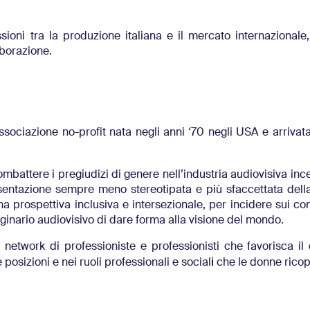
ioni tra la produzione italiana e il mercato internazionale
aborazione.
sociazione no-profit nata negli anni ‘70 negli USA e arrivata 
mbattere i pregiudizi di genere nell’industria audiovisiva in
sentazione sempre meno stereotipata e più sfaccettata del
una prospettiva inclusiva e intersezionale, per incidere sui c
aginario audiovisivo di dare forma alla visione del mondo.
n network di professioniste e professionisti che favorisca il 
i
sizioni e nei ruoli professionali e social
che le donne rico