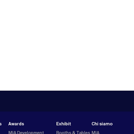
s
Awards
Exhibit
Chi siamo
MIA Development
Booths & Tables
MIA