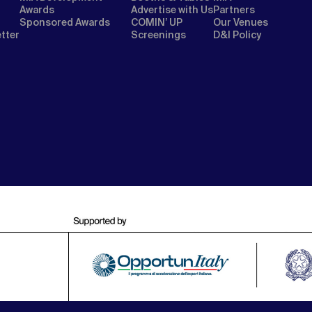
Awards
Advertise with Us
Partners
Sponsored Awards
COMIN’ UP
Our Venues
etter
Screenings
D&I Policy