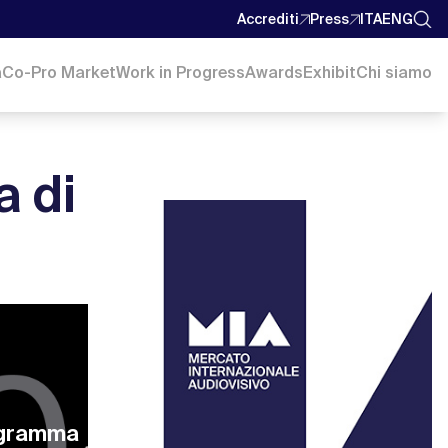
Accrediti
Press
ITA
ENG
a
Co-Pro Market
Work in Progress
Awards
Exhibit
Chi siamo
a di
rogramma