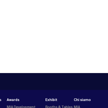
s
Awards
Exhibit
Chi siamo
MIA Development
Booths & Tables
MIA