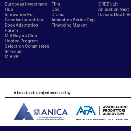
European Investment
Film
GREENLit
Hub
Doc
Animation Next
Innovation For
Drama
Italians Doc It B
Creative Industries
Animation Series Gap
Book Adaptation
Financing Market
Forum
MIA Buyers Club
Hosted Program
Selection Committees
IP Forum
MIA XR