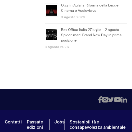
Oggi in Aula la Riforma della Legge
Cinema e Audiovisivo
3 Agosto 2026
Box Office Italia 27 luglio – 2 agosto.
Spider-man: Brand New Day in prima
posizione
3 Agosto 2026
Contatti
Passate
Jobs
Sostenibilità e
edizioni
consapevolezza ambientale