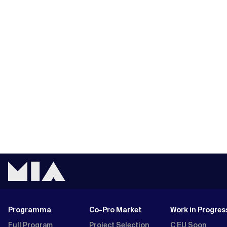
Programma
Co-Pro Market
Work in Progres
Full Program
Project Selection
C EU Soon