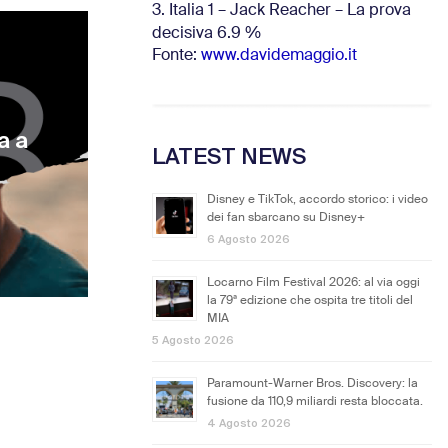
3. Italia 1 – Jack Reacher – La prova
decisiva 6.9
%
Fonte:
www.davidemaggio.it
a a
LATEST NEWS
Disney e TikTok, accordo storico: i video
dei fan sbarcano su Disney+
6 Agosto 2026
Locarno Film Festival 2026: al via oggi
la 79ª edizione che ospita tre titoli del
MIA
5 Agosto 2026
Paramount-Warner Bros. Discovery: la
fusione da 110,9 miliardi resta bloccata.
4 Agosto 2026