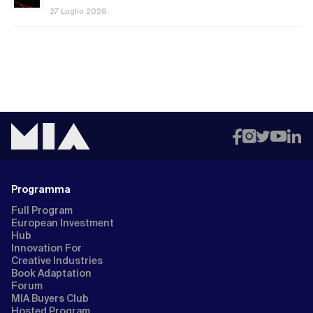
27 Luglio 2026
Programma
Full Program
European Investment
Hub
Innovation For
Creative Industries
Book Adaptation
Forum
MIA Buyers Club
Hosted Program