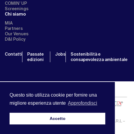
COMIN’ UP
Screenings
Chi siamo
MIA
Partners
Our Venues
D&I Policy
Contatti
Passate
Jobs
Sostenibilità e
edizioni
consapevolezza ambientale
Questo sito utilizza cookie per fornire una
migliore esperienza utente
Approfondisci
Accetto
MIA | Mercato Internazionale Audiovisivo | APA SERVICE S.R.L –
P.IVA:13238121001 | info@miamarket.it —
Privacy Policy