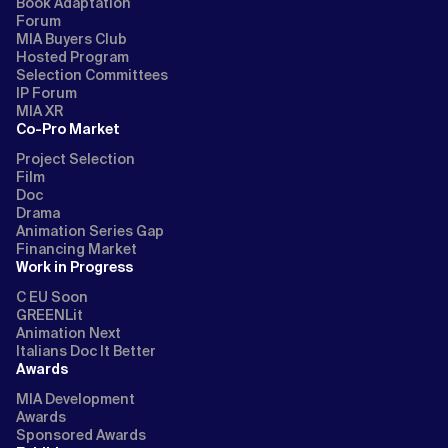
Book Adaptation
Forum
MIA Buyers Club
Hosted Program
Selection Committees
IP Forum
MIA XR
Co-Pro Market
Project Selection
Film
Doc
Drama
Animation Series Gap
Financing Market
Work in Progress
C EU Soon
GREENLit
Animation Next
Italians Doc It Better
Awards
MIA Development
Awards
Sponsored Awards