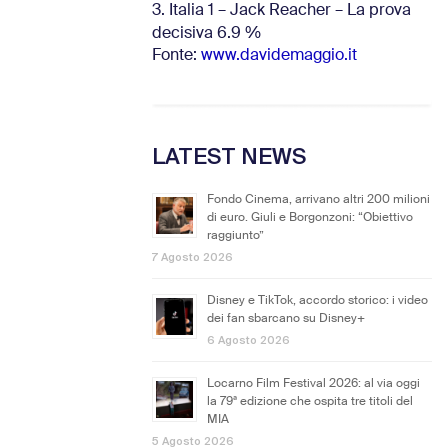
3. Italia 1 – Jack Reacher – La prova
decisiva 6.9
%
Fonte:
www.davidemaggio.it
LATEST NEWS
Fondo Cinema, arrivano altri 200 milioni
di euro. Giuli e Borgonzoni: “Obiettivo
raggiunto”
7 Agosto 2026
Disney e TikTok, accordo storico: i video
dei fan sbarcano su Disney+
6 Agosto 2026
Locarno Film Festival 2026: al via oggi
la 79ª edizione che ospita tre titoli del
MIA
5 Agosto 2026