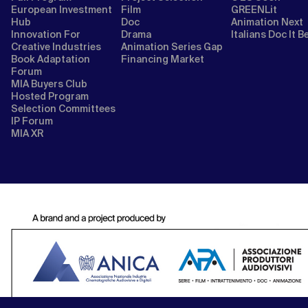
European Investment
Film
GREENLit
Hub
Doc
Animation Next
Innovation For
Drama
Italians Doc It B
Creative Industries
Animation Series Gap
Book Adaptation
Financing Market
Forum
MIA Buyers Club
Hosted Program
Selection Committees
IP Forum
MIA XR