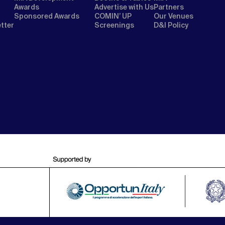
Awards
Advertise with Us
Partners
Sponsored Awards
COMIN’ UP
Our Venues
etter
Screenings
D&I Policy