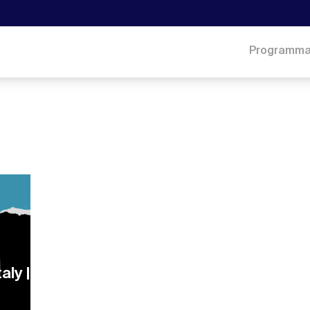
Programm
aly |