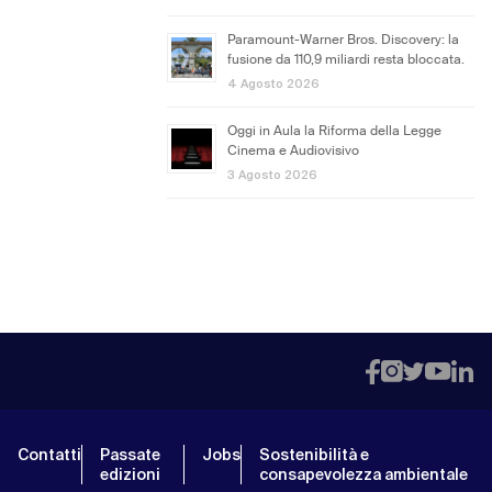
Paramount-Warner Bros. Discovery: la
fusione da 110,9 miliardi resta bloccata.
4 Agosto 2026
Oggi in Aula la Riforma della Legge
Cinema e Audiovisivo
3 Agosto 2026
Contatti
Passate
Jobs
Sostenibilità e
edizioni
consapevolezza ambientale