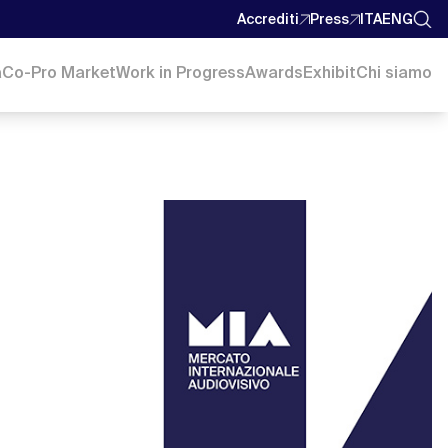
Accrediti
Press
ITA
ENG
a
Co-Pro Market
Work in Progress
Awards
Exhibit
Chi siamo