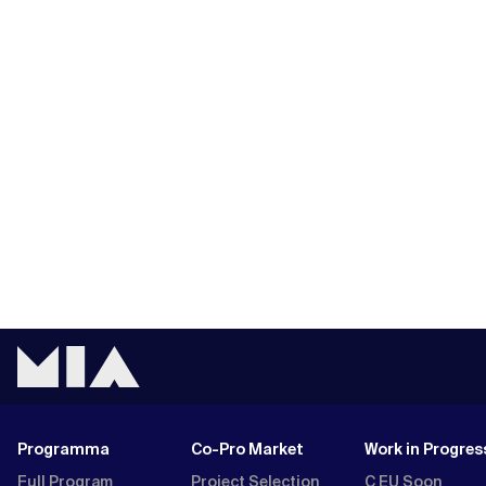
Programma
Co-Pro Market
Work in Progres
Full Program
Project Selection
C EU Soon