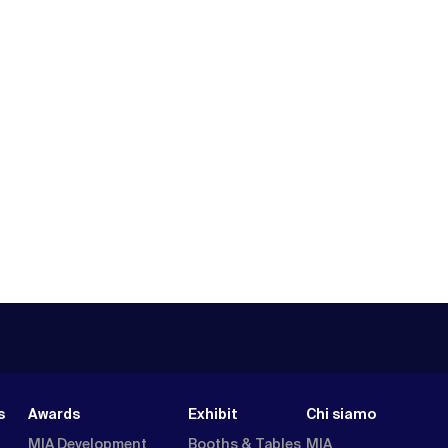
s
Awards
Exhibit
Chi siamo
MIA Development
Booths & Tables
MIA