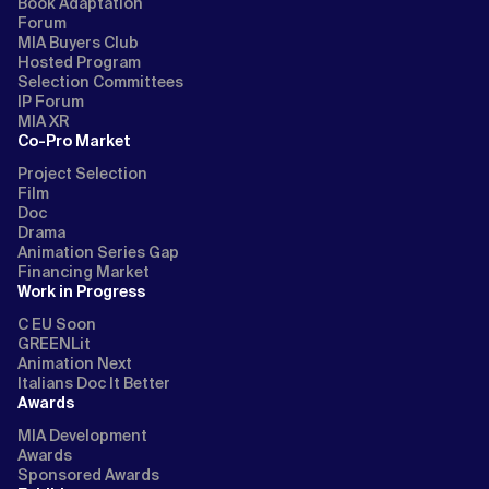
Book Adaptation
Forum
MIA Buyers Club
Hosted Program
Selection Committees
IP Forum
MIA XR
Co-Pro Market
Project Selection
Film
Doc
Drama
Animation Series Gap
Financing Market
Work in Progress
C EU Soon
GREENLit
Animation Next
Italians Doc It Better
Awards
MIA Development
Awards
Sponsored Awards