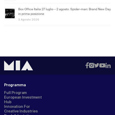
Box Office Italia 27 luglio – 2 agosto. Spider-man: Brand New Day
in prima posizione
3 Agosto 2026
Programma
Full Program
European Investment
Hub
Innovation For
Creative Industries