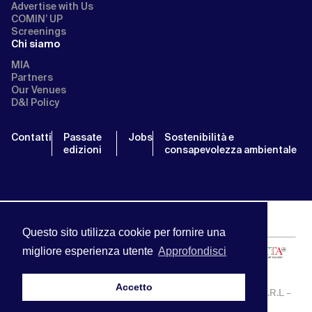
Advertise with Us
COMIN’ UP
Screenings
Chi siamo
MIA
Partners
Our Venues
D&I Policy
Contatti
Passate
Jobs
Sostenibilità e
edizioni
consapevolezza ambientale
Questo sito utilizza cookie per fornire una
migliore esperienza utente
Approfondisci
Accetto
MIA | Mercato Internazionale Audiovisivo | APA SERVICE S.R.L –
P.IVA:13238121001 | info@miamarket.it —
Privacy Policy