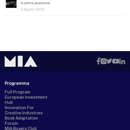
in prima posizione
3 Agosto 2026
Programma
Full Program
European Investment
Hub
Innovation For
Creative Industries
Book Adaptation
Forum
MIA Buyers Club