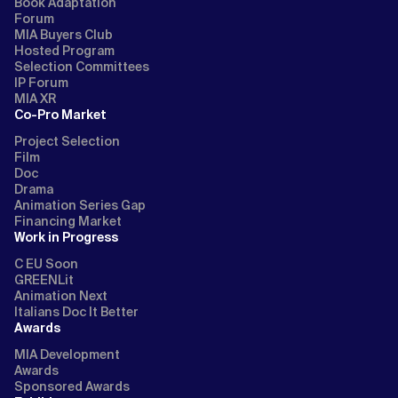
Book Adaptation
Forum
MIA Buyers Club
Hosted Program
Selection Committees
IP Forum
MIA XR
Co-Pro Market
Project Selection
Film
Doc
Drama
Animation Series Gap
Financing Market
Work in Progress
C EU Soon
GREENLit
Animation Next
Italians Doc It Better
Awards
MIA Development
Awards
Sponsored Awards