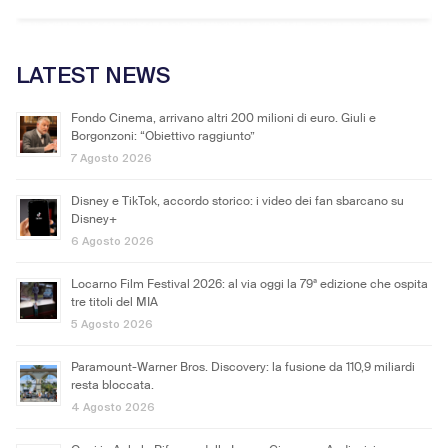
LATEST NEWS
Fondo Cinema, arrivano altri 200 milioni di euro. Giuli e
Borgonzoni: “Obiettivo raggiunto”
7 Agosto 2026
Disney e TikTok, accordo storico: i video dei fan sbarcano su
Disney+
6 Agosto 2026
Locarno Film Festival 2026: al via oggi la 79ª edizione che ospita
tre titoli del MIA
5 Agosto 2026
Paramount-Warner Bros. Discovery: la fusione da 110,9 miliardi
resta bloccata.
4 Agosto 2026