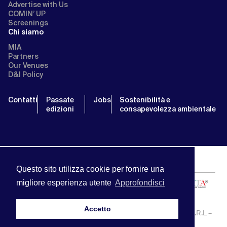
Advertise with Us
COMIN’ UP
Screenings
Chi siamo
MIA
Partners
Our Venues
D&I Policy
Contatti
Passate
Jobs
Sostenibilità e
edizioni
consapevolezza ambientale
Questo sito utilizza cookie per fornire una
migliore esperienza utente
Approfondisci
Accetto
MIA | Mercato Internazionale Audiovisivo | APA SERVICE S.R.L –
P.IVA:13238121001 | info@miamarket.it —
Privacy Policy