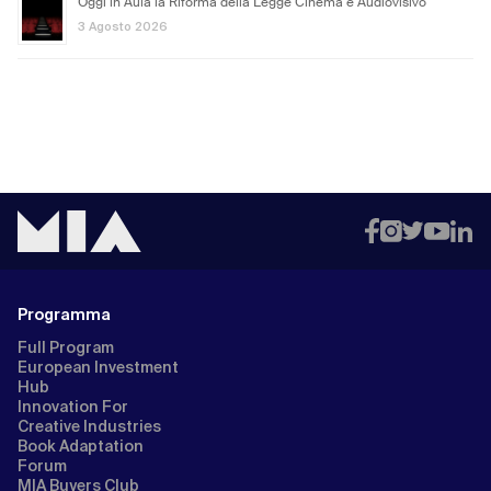
Oggi in Aula la Riforma della Legge Cinema e Audiovisivo
3 Agosto 2026
Programma
Full Program
European Investment
Hub
Innovation For
Creative Industries
Book Adaptation
Forum
MIA Buyers Club