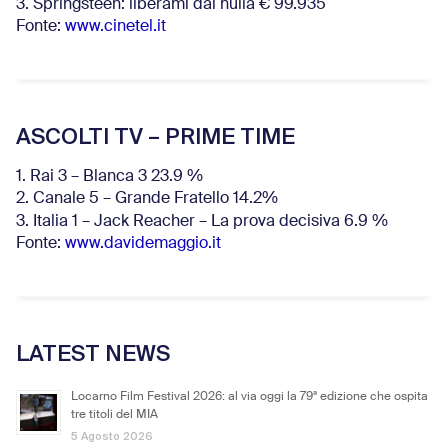
3. Springsteen: liberami dal nulla € 99.935
Fonte:
www.cinetel.it
ASCOLTI TV – PRIME TIME
1. Rai 3 – Blanca 3 23.9 %
2. Canale 5 – Grande Fratello 14.2%
3. Italia 1 – Jack Reacher – La prova decisiva 6.9
%
Fonte:
www.davidemaggio.it
LATEST NEWS
Locarno Film Festival 2026: al via oggi la 79ª edizione che ospita
tre titoli del MIA
5 Agosto 2026