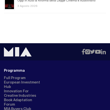
Oggi in Aula la Riforma della Legge Cinema e Audiovisivo
3 Agosto 2026
Programma
Full Program
European Investment
Hub
Innovation For
Creative Industries
Book Adaptation
Forum
MIA Buyers Club