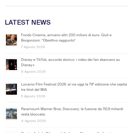
LATEST NEWS
Fondo Cinema, arrivano altri 200 milioni di euro. Giuli e
Borgonzoni: “Obiettivo raggiunto”
7 Agosto 2026
Disney e TikTok, accordo storico: i video dei fan sbarcano su
Disney+
6 Agosto 2026
Locarno Film Festival 2026: al via oggi la 79ª edizione che ospita
tre titoli del MIA
5 Agosto 2026
Paramount-Warner Bros. Discovery: la fusione da 110,9 miliardi
resta bloccata.
4 Agosto 2026