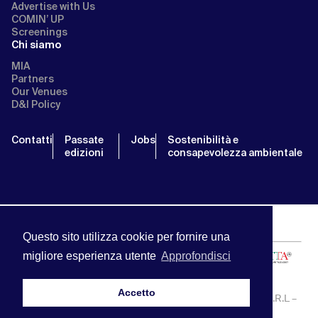
Advertise with Us
COMIN’ UP
Screenings
Chi siamo
MIA
Partners
Our Venues
D&I Policy
Contatti
Passate
Jobs
Sostenibilità e
edizioni
consapevolezza ambientale
Questo sito utilizza cookie per fornire una
migliore esperienza utente
Approfondisci
Accetto
MIA | Mercato Internazionale Audiovisivo | APA SERVICE S.R.L –
P.IVA:13238121001 | info@miamarket.it —
Privacy Policy