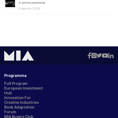
in prima posizione
3 Agosto 2026
Programma
Full Program
European Investment
Hub
Innovation For
Creative Industries
Book Adaptation
Forum
MIA Buyers Club