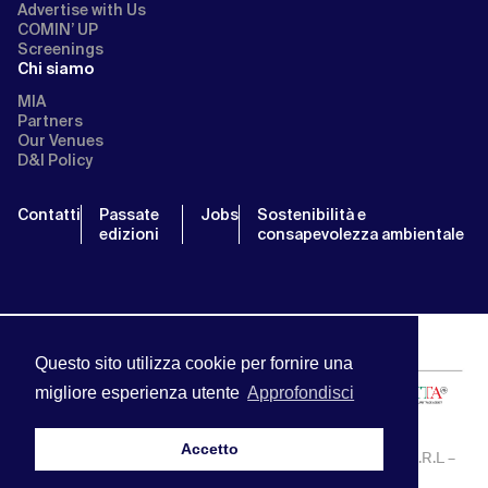
Advertise with Us
COMIN’ UP
Screenings
Chi siamo
MIA
Partners
Our Venues
D&I Policy
Contatti
Passate
Jobs
Sostenibilità e
edizioni
consapevolezza ambientale
Questo sito utilizza cookie per fornire una
migliore esperienza utente
Approfondisci
Accetto
MIA | Mercato Internazionale Audiovisivo | APA SERVICE S.R.L –
P.IVA:13238121001 | info@miamarket.it —
Privacy Policy