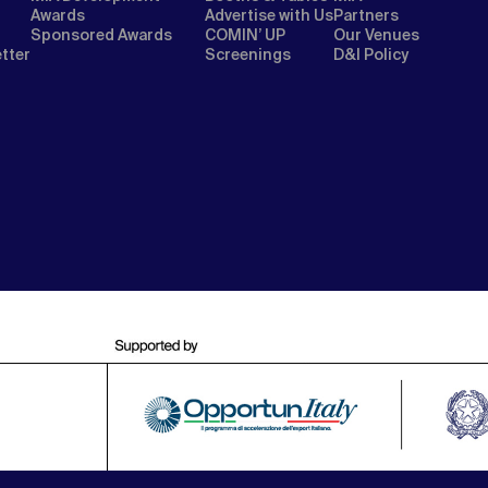
Awards
Advertise with Us
Partners
Sponsored Awards
COMIN’ UP
Our Venues
etter
Screenings
D&I Policy