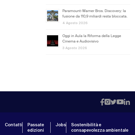
Paramount-Warner Bros. Discovery: la
fusione da 110,9 miliardi resta bloccata.
4 Agosto 2026
Oggi in Aula la Riforma della Legge
Cinema e Audiovisivo
3 Agosto 2026
Contatti
Passate
Jobs
Sostenibilità e
edizioni
consapevolezza ambientale