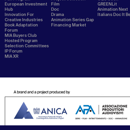
European Investment
Film
GREENLit
Hub
Doc
Animation Next
Innovation For
Drama
Italians Doc It B
Creative Industries
Animation Series Gap
Book Adaptation
Financing Market
Forum
MIA Buyers Club
Hosted Program
Selection Committees
IP Forum
MIA XR