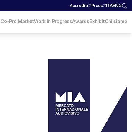
Accrediti
Press
ITA
ENG
a
Co-Pro Market
Work in Progress
Awards
Exhibit
Chi siamo