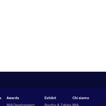
s
Awards
Exhibit
Chi siamo
MIA Development
Booths & Tables
MIA