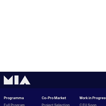
Programma
Co-Pro Market
Work in Progres
Full Program
Project Selection
C EU Soon