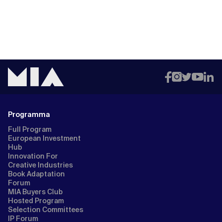
Programma
Full Program
European Investment
Hub
Innovation For
Creative Industries
Book Adaptation
Forum
MIA Buyers Club
Hosted Program
Selection Committees
IP Forum