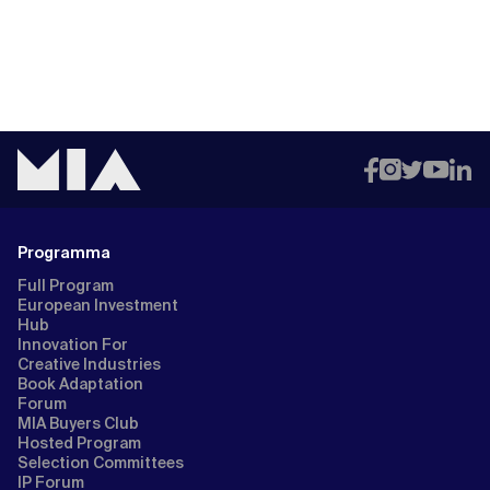
Programma
Full Program
European Investment
Hub
Innovation For
Creative Industries
Book Adaptation
Forum
MIA Buyers Club
Hosted Program
Selection Committees
IP Forum