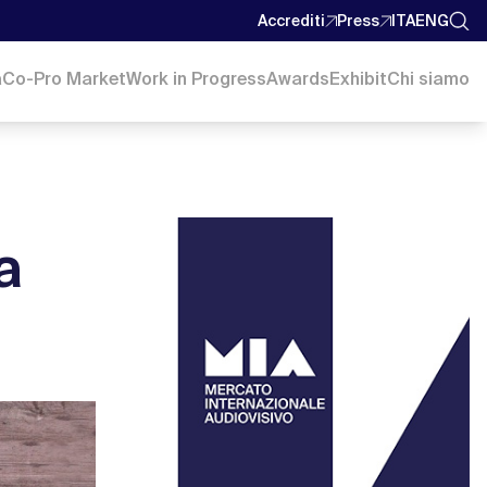
Accrediti
Press
ITA
ENG
a
Co-Pro Market
Work in Progress
Awards
Exhibit
Chi siamo
a