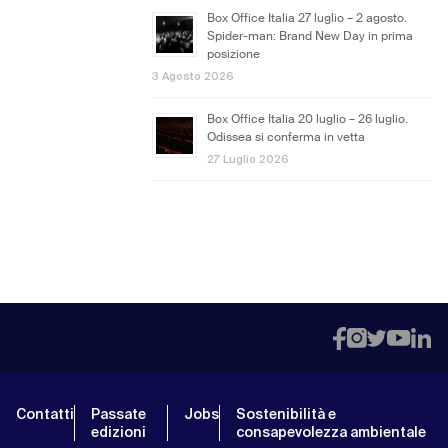
Box Office Italia 27 luglio – 2 agosto.
Spider-man: Brand New Day in prima
posizione
3 Agosto 2026
Box Office Italia 20 luglio – 26 luglio.
Odissea si conferma in vetta
27 Luglio 2026
Contatti
Passate
Jobs
Sostenibilità e
edizioni
consapevolezza ambientale