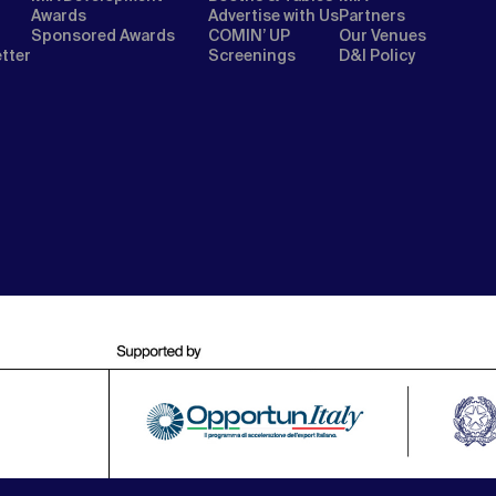
Awards
Advertise with Us
Partners
Sponsored Awards
COMIN’ UP
Our Venues
etter
Screenings
D&I Policy