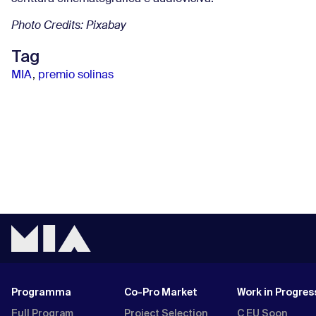
Photo Credits: Pixabay
Tag
MIA
,
premio solinas
Programma
Co-Pro Market
Work in Progres
Full Program
Project Selection
C EU Soon