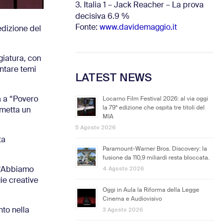
3. Italia 1 – Jack Reacher – La prova
decisiva 6.9
%
Fonte:
www.davidemaggio.it
edizione del
giatura, con
ontare temi
LATEST NEWS
a a “Povero
Locarno Film Festival 2026: al via oggi
la 79ª edizione che ospita tre titoli del
smetta un
MIA
5 Agosto 2026
ta
Paramount-Warner Bros. Discovery: la
fusione da 110,9 miliardi resta bloccata.
4 Agosto 2026
: “Abbiamo
gie creative
Oggi in Aula la Riforma della Legge
Cinema e Audiovisivo
3 Agosto 2026
nto nella