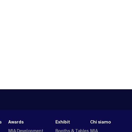
s
Awards
Exhibit
Chi siamo
MIA Development
Booths & Tables
MIA