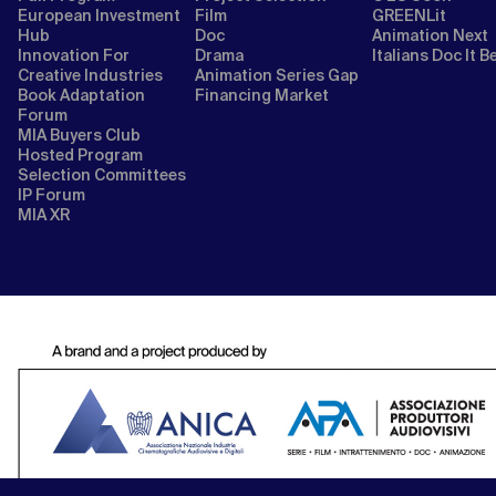
European Investment
Film
GREENLit
Hub
Doc
Animation Next
Innovation For
Drama
Italians Doc It B
Creative Industries
Animation Series Gap
Book Adaptation
Financing Market
Forum
MIA Buyers Club
Hosted Program
Selection Committees
IP Forum
MIA XR