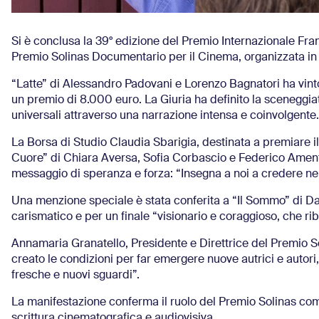
Si è conclusa la 39° edizione del Premio Internazionale Fran
Premio Solinas Documentario per il Cinema, organizzata in
“Latte” di Alessandro Padovani e Lorenzo Bagnatori ha vinto
un premio di 8.000 euro. La Giuria ha definito la sceneggiat
universali attraverso una narrazione intensa e coinvolgente.
La Borsa di Studio Claudia Sbarigia, destinata a premiare il
Cuore” di Chiara Aversa, Sofia Corbascio e Federico Ament
messaggio di speranza e forza: “Insegna a noi a credere nell
Una menzione speciale è stata conferita a “Il Sommo” di Davi
carismatico e per un finale “visionario e coraggioso, che riba
Annamaria Granatello, Presidente e Direttrice del Premio S
creato le condizioni per far emergere nuove autrici e autori,
fresche e nuovi sguardi”.
La manifestazione conferma il ruolo del Premio Solinas com
scrittura cinematografica e audiovisiva.