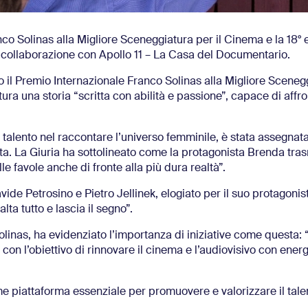
co Solinas alla Migliore Sceneggiatura per il Cinema e la 18° 
 collaborazione con Apollo 11 – La Casa del Documentario.
 il Premio Internazionale Franco Solinas alla Migliore Sceneg
ura una storia “scritta con abilità e passione”, capace di affr
 talento nel raccontare l’universo femminile, è stata assegnat
a. La Giuria ha sottolineato come la protagonista Brenda tra
e favole anche di fronte alla più dura realtà”.
de Petrosino e Pietro Jellinek, elogiato per il suo protagonis
lta tutto e lascia il segno”.
olinas, ha evidenziato l’importanza di iniziative come questa
 con l’obiettivo di rinnovare il cinema e l’audiovisivo con ener
e piattaforma essenziale per promuovere e valorizzare il tale