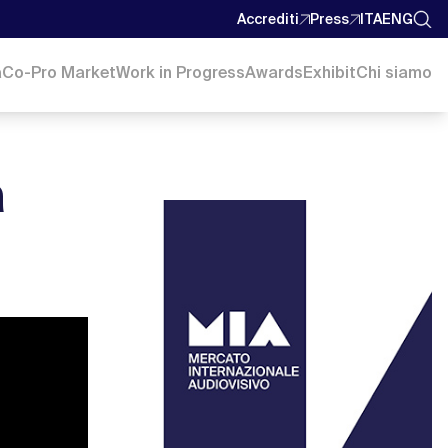
Accrediti
Press
ITA
ENG
a
Co-Pro Market
Work in Progress
Awards
Exhibit
Chi siamo
a