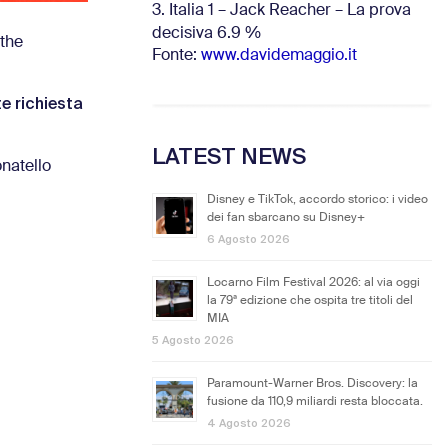
3. Italia 1 – Jack Reacher – La prova
decisiva 6.9
%
 the
Fonte:
www.davidemaggio.it
e richiesta
LATEST NEWS
natello
Disney e TikTok, accordo storico: i video
dei fan sbarcano su Disney+
6 Agosto 2026
Locarno Film Festival 2026: al via oggi
la 79ª edizione che ospita tre titoli del
MIA
5 Agosto 2026
Paramount-Warner Bros. Discovery: la
fusione da 110,9 miliardi resta bloccata.
4 Agosto 2026