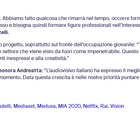
…]. Abbiamo fatto qualcosa che rimarrà nel tempo, occorre for
so e bisogna quindi formare figure professionali nell’interess
lli.
o progetto, soprattutto sul fronte dell’occupazione giovanile: “T
 un settore che viene visto da fuori come impenetrabile. Questo
i inespressi e alla creatività.”
eonora Andreatta
: “L’audiovisivo italiano ha espresso il megli
omento. Data questa crescita è nelle nostre priorità puntare
telli
,
Mediaset
,
Medusa
,
MIA 2020
,
Netflix
,
Rai
,
Vision