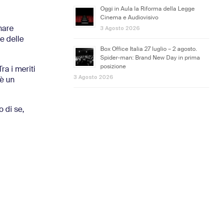
Oggi in Aula la Riforma della Legge
Cinema e Audiovisivo
3 Agosto 2026
mare
e delle
Box Office Italia 27 luglio – 2 agosto.
Spider-man: Brand New Day in prima
posizione
ra i meriti
3 Agosto 2026
 è un
o di se,