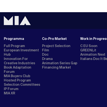
Programma
Co-Pro Market
Work in Progres
Full Program
Project Selection
C EU Soon
European Investment
Film
GREENLit
Hub
Doc
Animation Next
Innovation For
Drama
Italians Doc It B
Creative Industries
Animation Series Gap
Book Adaptation
Financing Market
Forum
MIA Buyers Club
Hosted Program
Selection Committees
IP Forum
MIA XR