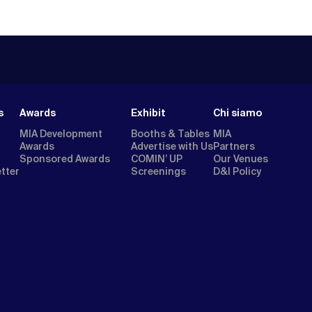
s
Awards
Exhibit
Chi siamo
MIA Development
Booths & Tables
MIA
Awards
Advertise with Us
Partners
Sponsored Awards
COMIN’ UP
Our Venues
etter
Screenings
D&I Policy