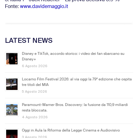
3. Italia 1 – Jack Reacher – La prova decisiva 6.9
%
Fonte:
www.davidemaggio.it
LATEST NEWS
Disney e TikTok, accordo storico: i video dei fan sbarcano su
Disney+
6 Agosto 2026
Locarno Film Festival 2026: al via oggi la 79ª edizione che ospita
tre titoli del MIA
5 Agosto 2026
Paramount-Warner Bros. Discovery: la fusione da 110,9 miliardi
resta bloccata.
4 Agosto 2026
Oggi in Aula la Riforma della Legge Cinema e Audiovisivo
3 Agosto 2026