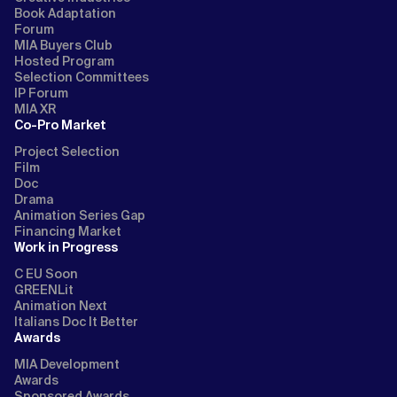
Book Adaptation
Forum
MIA Buyers Club
Hosted Program
Selection Committees
IP Forum
MIA XR
Co-Pro Market
Project Selection
Film
Doc
Drama
Animation Series Gap
Financing Market
Work in Progress
C EU Soon
GREENLit
Animation Next
Italians Doc It Better
Awards
MIA Development
Awards
Sponsored Awards