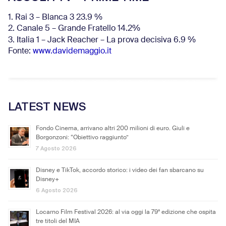
1. Rai 3 – Blanca 3 23.9 %
2. Canale 5 – Grande Fratello 14.2%
3. Italia 1 – Jack Reacher – La prova decisiva 6.9
%
Fonte:
www.davidemaggio.it
LATEST NEWS
Fondo Cinema, arrivano altri 200 milioni di euro. Giuli e
Borgonzoni: “Obiettivo raggiunto”
7 Agosto 2026
Disney e TikTok, accordo storico: i video dei fan sbarcano su
Disney+
6 Agosto 2026
Locarno Film Festival 2026: al via oggi la 79ª edizione che ospita
tre titoli del MIA