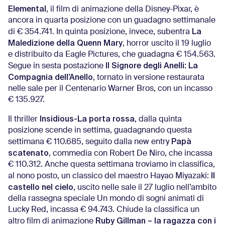
Elemental
, il film di animazione della Disney-Pixar, è
ancora in quarta posizione con un guadagno settimanale
La
di € 354.741. In quinta posizione, invece, subentra
Maledizione della Quenn Mary
, horror uscito il 19 luglio
e distribuito da Eagle Pictures, che guadagna € 154.563.
Il Signore degli Anelli: La
Segue in sesta postazione
Compagnia dell’Anello
, tornato in versione restaurata
nelle sale per il Centenario Warner Bros, con un incasso
€ 135.927.
Insidious-La porta rossa
Il thriller
, dalla quinta
posizione scende in settima, guadagnando questa
Papà
settimana € 110.685, seguito dalla new entry
scatenato
, commedia con Robert De Niro, che incassa
€ 110.312. Anche questa settimana troviamo in classifica,
Il
al nono posto, un classico del maestro Hayao Miyazaki:
castello nel cielo
, uscito nelle sale il 27 luglio nell’ambito
della rassegna speciale Un mondo di sogni animati di
Lucky Red, incassa € 94.743. Chiude la classifica un
Ruby Gillman – la ragazza con i
altro film di animazione