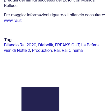
prequel del film di successo del 2018, con Monica
Bellucci.
Per maggior informazioni riguardo il bilancio consultare:
www.rai.it
Tag
Bilancio Rai 2020
,
Diabolik
,
FREAKS OUT
,
La Befana
vien di Notte 2
,
Production
,
Rai
,
Rai Cinema