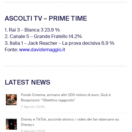
ASCOLTI TV – PRIME TIME
1. Rai 3 – Blanca 3 23.9 %
2. Canale 5 – Grande Fratello 14.2%
3. Italia 1 – Jack Reacher – La prova decisiva 6.9
%
Fonte:
www.davidemaggio.it
LATEST NEWS
Fondo Cinema, arrivano altri 200 milioni di euro. Giuli e
Borgonzoni: “Obiettivo raggiunto”
7 Agosto 2026
Disney e TikTok, accordo storico: i video dei fan sbarcano su
Disney+
6 Agosto 2026