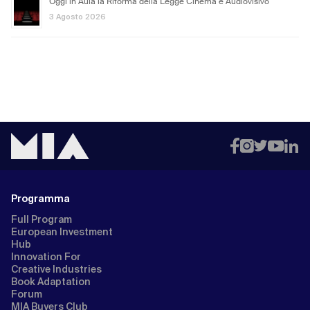
Oggi in Aula la Riforma della Legge Cinema e Audiovisivo
3 Agosto 2026
Programma
Full Program
European Investment
Hub
Innovation For
Creative Industries
Book Adaptation
Forum
MIA Buyers Club