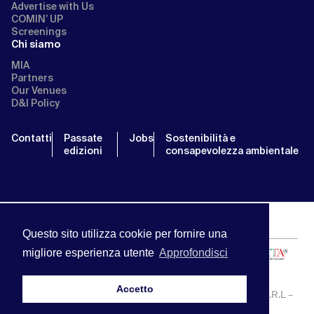
Advertise with Us
COMIN’ UP
Screenings
Chi siamo
MIA
Partners
Our Venues
D&I Policy
Contatti
Passate
Jobs
Sostenibilità e
edizioni
consapevolezza ambientale
Questo sito utilizza cookie per fornire una
migliore esperienza utente
Approfondisci
Accetto
MIA | Mercato Internazionale Audiovisivo | APA SERVICE S.R.L –
P.IVA:13238121001 | info@miamarket.it —
Privacy Policy