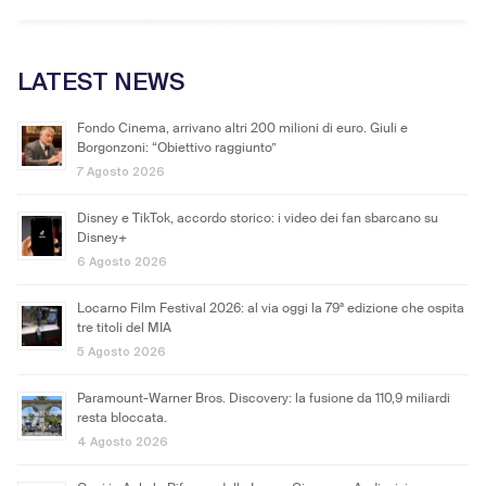
LATEST NEWS
Fondo Cinema, arrivano altri 200 milioni di euro. Giuli e
Borgonzoni: “Obiettivo raggiunto”
7 Agosto 2026
Disney e TikTok, accordo storico: i video dei fan sbarcano su
Disney+
6 Agosto 2026
Locarno Film Festival 2026: al via oggi la 79ª edizione che ospita
tre titoli del MIA
5 Agosto 2026
Paramount-Warner Bros. Discovery: la fusione da 110,9 miliardi
resta bloccata.
4 Agosto 2026