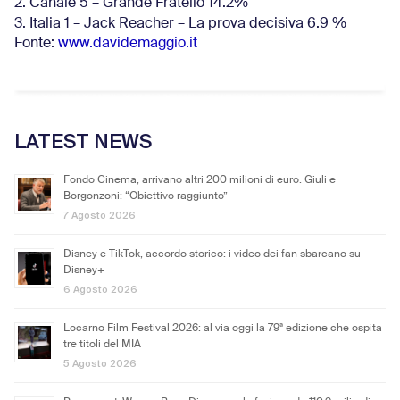
2. Canale 5 – Grande Fratello 14.2%
3. Italia 1 – Jack Reacher – La prova decisiva 6.9
%
Fonte:
www.davidemaggio.it
LATEST NEWS
Fondo Cinema, arrivano altri 200 milioni di euro. Giuli e
Borgonzoni: “Obiettivo raggiunto”
7 Agosto 2026
Disney e TikTok, accordo storico: i video dei fan sbarcano su
Disney+
6 Agosto 2026
Locarno Film Festival 2026: al via oggi la 79ª edizione che ospita
tre titoli del MIA
5 Agosto 2026