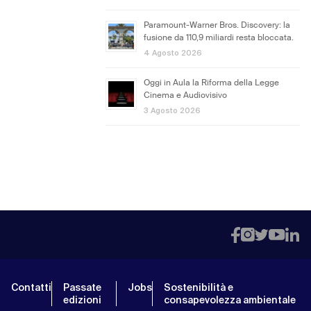
Paramount-Warner Bros. Discovery: la
fusione da 110,9 miliardi resta bloccata.
4 Agosto 2026
Oggi in Aula la Riforma della Legge
Cinema e Audiovisivo
3 Agosto 2026
Contatti
Passate
Jobs
Sostenibilità e
edizioni
consapevolezza ambientale