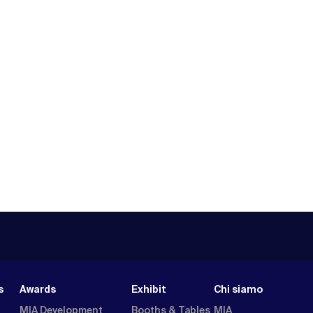
s
Awards
Exhibit
Chi siamo
MIA Development
Booths & Tables
MIA