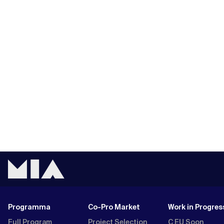
Programma
Co-Pro Market
Work in Progres
Full Program
Project Selection
C EU Soon