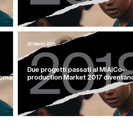
20 Marzo 2018
Due progetti passati al MIA|Co-
Roma
production Market 2017 diventano