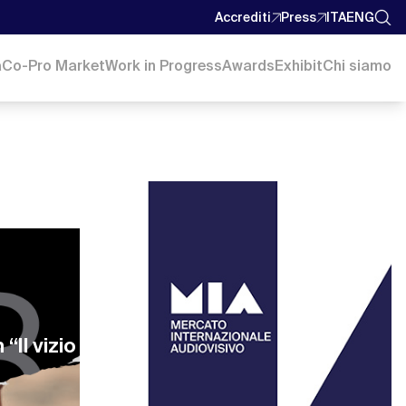
Accrediti
Press
ITA
ENG
a
Co-Pro Market
Work in Progress
Awards
Exhibit
Chi siamo
“Il vizio