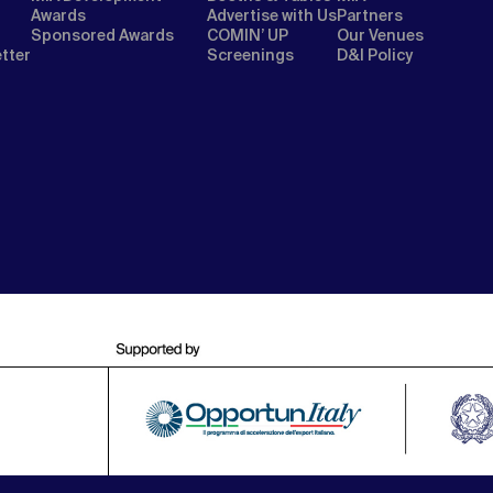
Awards
Advertise with Us
Partners
Sponsored Awards
COMIN’ UP
Our Venues
etter
Screenings
D&I Policy