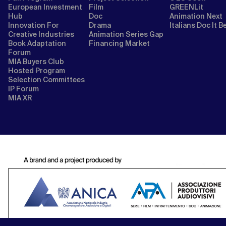
European Investment
Film
GREENLit
Hub
Doc
Animation Next
Innovation For
Drama
Italians Doc It B
Creative Industries
Animation Series Gap
Book Adaptation
Financing Market
Forum
MIA Buyers Club
Hosted Program
Selection Committees
IP Forum
MIA XR