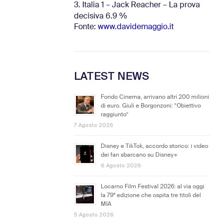
3. Italia 1 – Jack Reacher – La prova
decisiva 6.9
%
Fonte:
www.davidemaggio.it
LATEST NEWS
Fondo Cinema, arrivano altri 200 milioni
di euro. Giuli e Borgonzoni: “Obiettivo
raggiunto”
7 Agosto 2026
Disney e TikTok, accordo storico: i video
dei fan sbarcano su Disney+
6 Agosto 2026
Locarno Film Festival 2026: al via oggi
la 79ª edizione che ospita tre titoli del
MIA
5 Agosto 2026