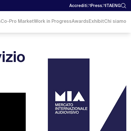
Accrediti
Press
ITA
ENG
a
Co-Pro Market
Work in Progress
Awards
Exhibit
Chi siamo
izio