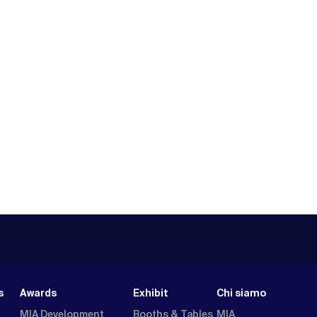
s
Awards
Exhibit
Chi siamo
MIA Development
Booths & Tables
MIA