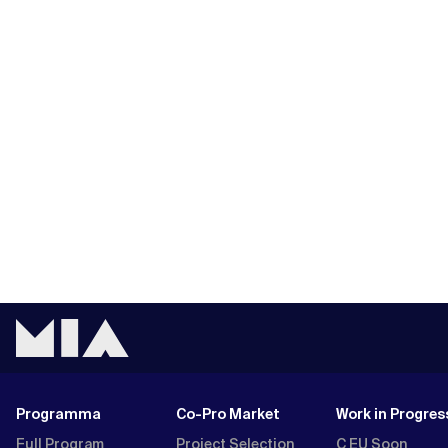
Programma
Co-Pro Market
Work in Progres
Full Program
Project Selection
C EU Soon