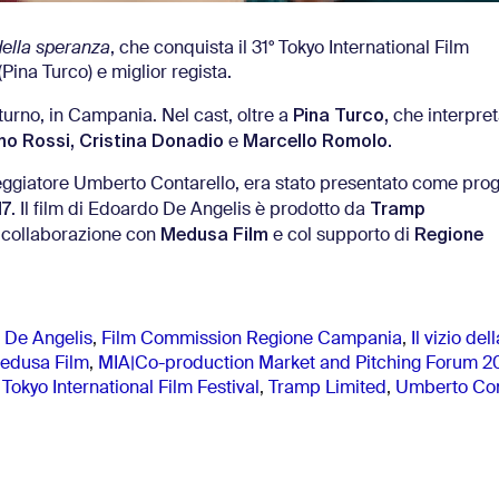
 della speranza
, che conquista il 31° Tokyo International Film
Pina Turco) e miglior regista.
Pina Turco
,
urno, in Campania. Nel cast, oltre a
che interpret
no Rossi, Cristina Donadio
Marcello Romolo
.
e
eneggiatore Umberto Contarello, era stato presentato come prog
17
Tramp
. Il film di Edoardo De Angelis è prodotto da
Medusa Film
Regione
n collaborazione con
e col supporto di
 De Angelis
,
Film Commission Regione Campania
,
Il vizio de
edusa Film
,
MIA|Co-production Market and Pitching Forum 2
,
Tokyo International Film Festival
,
Tramp Limited
,
Umberto Con