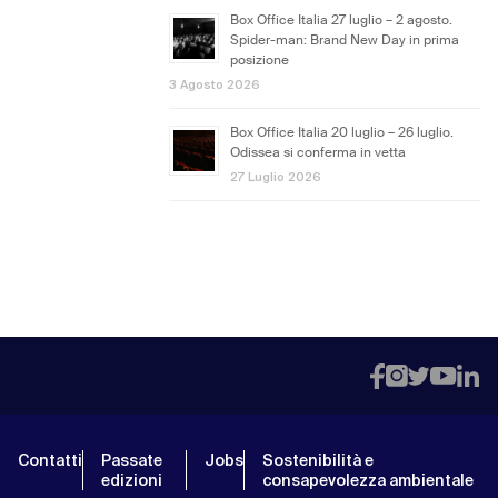
Box Office Italia 27 luglio – 2 agosto.
Spider-man: Brand New Day in prima
posizione
3 Agosto 2026
Box Office Italia 20 luglio – 26 luglio.
Odissea si conferma in vetta
27 Luglio 2026
Contatti
Passate
Jobs
Sostenibilità e
edizioni
consapevolezza ambientale