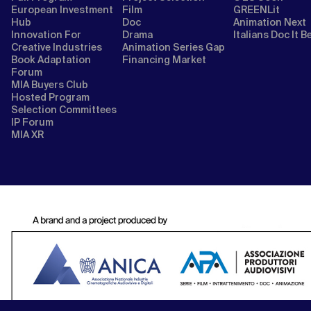
European Investment
Film
GREENLit
Hub
Doc
Animation Next
Innovation For
Drama
Italians Doc It B
Creative Industries
Animation Series Gap
Book Adaptation
Financing Market
Forum
MIA Buyers Club
Hosted Program
Selection Committees
IP Forum
MIA XR