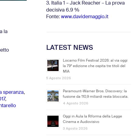
3. Italia 1 – Jack Reacher – La prova
decisiva 6.9
%
Fonte:
www.davidemaggio.it
a la
LATEST NEWS
etto
Locarno Film Festival 2026: al via oggi
la 79ª edizione che ospita tre titoli del
MIA
5 Agosto 2026
Paramount-Warner Bros. Discovery: la
lla speranza
,
fusione da 110,9 miliardi resta bloccata.
017
,
4 Agosto 2026
tarello
Oggi in Aula la Riforma della Legge
Cinema e Audiovisivo
3 Agosto 2026