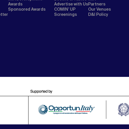
Awards
Advertise with Us
Partners
Sponsored Awards
COMIN’ UP
Our Venues
etter
Screenings
D&I Policy