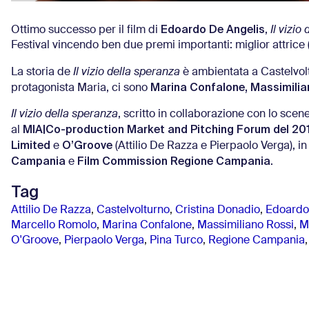
Edoardo De Angelis
Ottimo successo per il film di
,
Il vizio
Festival vincendo ben due premi importanti: miglior attrice (
La storia de
Il vizio della speranza
è ambientata a Castelvolt
Marina Confalone, Massimilia
protagonista Maria, ci sono
Il vizio della speranza
, scritto in collaborazione con lo sc
MIA|Co-production Market and Pitching Forum del 20
al
Limited
O’Groove
e
(Attilio De Razza e Pierpaolo Verga), i
Campania
Film Commission Regione Campania
e
.
Tag
Attilio De Razza
,
Castelvolturno
,
Cristina Donadio
,
Edoardo
Marcello Romolo
,
Marina Confalone
,
Massimiliano Rossi
,
M
O'Groove
,
Pierpaolo Verga
,
Pina Turco
,
Regione Campania