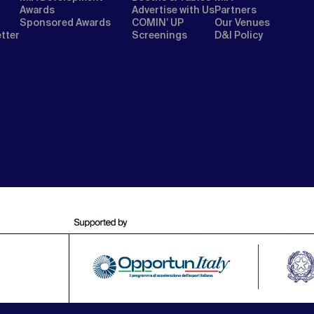
Awards
Advertise with Us
Partners
Sponsored Awards
COMIN’ UP
Our Venues
etter
Screenings
D&I Policy