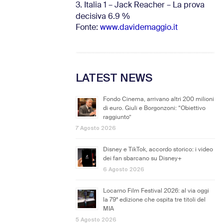
3. Italia 1 – Jack Reacher – La prova
decisiva 6.9
%
Fonte:
www.davidemaggio.it
LATEST NEWS
Fondo Cinema, arrivano altri 200 milioni
di euro. Giuli e Borgonzoni: “Obiettivo
raggiunto”
7 Agosto 2026
Disney e TikTok, accordo storico: i video
dei fan sbarcano su Disney+
6 Agosto 2026
Locarno Film Festival 2026: al via oggi
la 79ª edizione che ospita tre titoli del
MIA
5 Agosto 2026