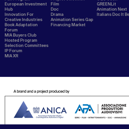
European Investment
Film
GREENLit
Hub
Doc
Animation Next
Innovation For
Drama
Italians Doc It B
Creative Industries
Animation Series Gap
Book Adaptation
Financing Market
Forum
MIA Buyers Club
Hosted Program
Selection Committees
IP Forum
MIA XR