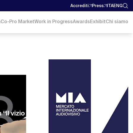
Accrediti
Press
ITA
ENG
a
Co-Pro Market
Work in Progress
Awards
Exhibit
Chi siamo
“Il vizio