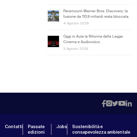
Paramount-Warner Bros. Discovery: la
fusione da 110,9 miliardi resta bloccata.
4 Agosto 2026
Oggi in Aula la Riforma della Legge
Cinema e Audiovisivo
3 Agosto 2026
Contatti
Passate
Jobs
Sostenibilità e
edizioni
consapevolezza ambientale