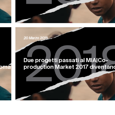
20 Marzo 2018
Due progetti passati al MIA|Co-
Roma
production Market 2017 diventano