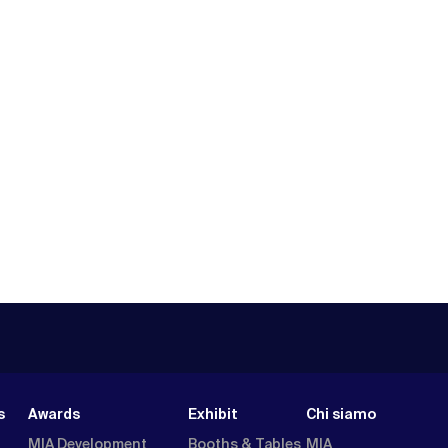
s
Awards
Exhibit
Chi siamo
MIA Development
Booths & Tables
MIA