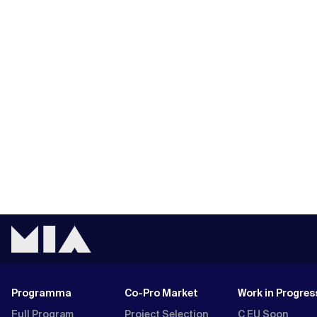
Programma
Co-Pro Market
Work in Progres
Full Program
Project Selection
C EU Soon