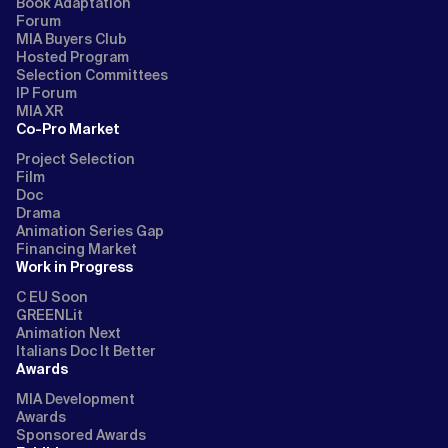
Book Adaptation
Forum
MIA Buyers Club
Hosted Program
Selection Committees
IP Forum
MIA XR
Co-Pro Market
Project Selection
Film
Doc
Drama
Animation Series Gap
Financing Market
Work in Progress
C EU Soon
GREENLit
Animation Next
Italians Doc It Better
Awards
MIA Development
Awards
Sponsored Awards