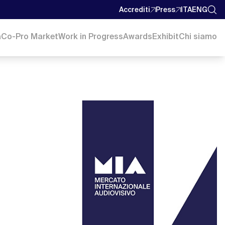
Accrediti
Press
ITA
ENG
a
Co-Pro Market
Work in Progress
Awards
Exhibit
Chi siamo