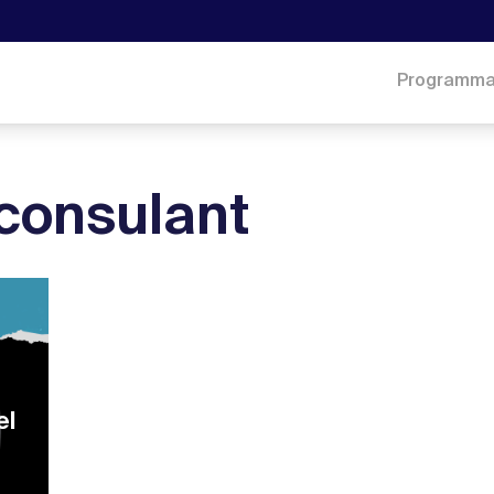
Programm
 consulant
el