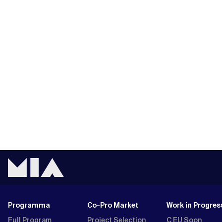
Programma
Co-Pro Market
Work in Progres
Full Program
Project Selection
C EU Soon