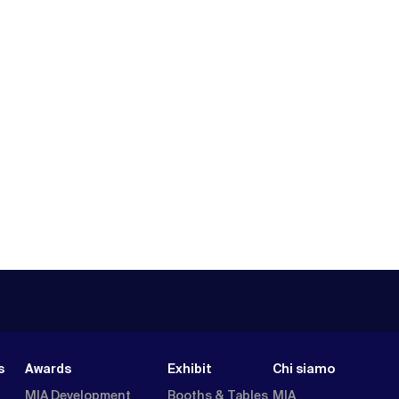
s
Awards
Exhibit
Chi siamo
MIA Development
Booths & Tables
MIA