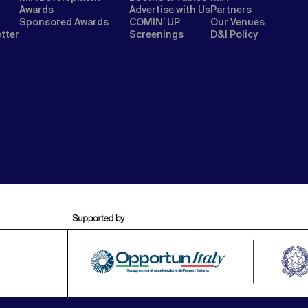
Awards
Advertise with Us
Partners
Sponsored Awards
COMIN’ UP
Our Venues
etter
Screenings
D&I Policy