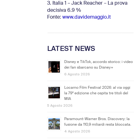
3. Italia 1 – Jack Reacher – La prova
decisiva 6.9
%
Fonte:
www.davidemaggio.it
LATEST NEWS
Disney e TikTok, accordo storico: i video
dei fan sbarcano su Disney+
6 Agosto 2026
Locarno Film Festival 2026: al via oggi
la 79ª edizione che ospita tre titoli del
MIA
5 Agosto 2026
Paramount-Warner Bros. Discovery: la
fusione da 110,9 miliardi resta bloccata.
4 Agosto 2026