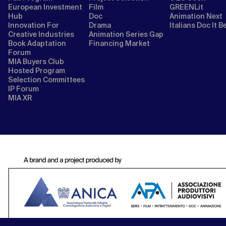
European Investment
Film
GREENLit
Hub
Doc
Animation Next
Innovation For
Drama
Italians Doc It B
Creative Industries
Animation Series Gap
Book Adaptation
Financing Market
Forum
MIA Buyers Club
Hosted Program
Selection Committees
IP Forum
MIA XR