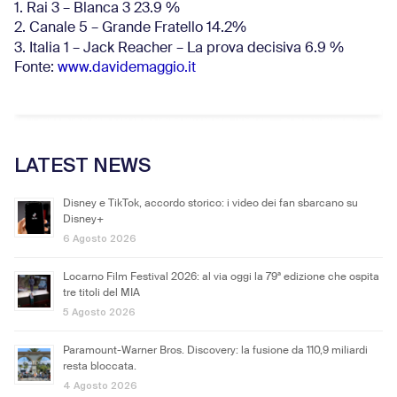
1. Rai 3 – Blanca 3 23.9 %
2. Canale 5 – Grande Fratello 14.2%
3. Italia 1 – Jack Reacher – La prova decisiva 6.9
%
Fonte:
www.davidemaggio.it
LATEST NEWS
Disney e TikTok, accordo storico: i video dei fan sbarcano su
Disney+
6 Agosto 2026
Locarno Film Festival 2026: al via oggi la 79ª edizione che ospita
tre titoli del MIA
5 Agosto 2026
Paramount-Warner Bros. Discovery: la fusione da 110,9 miliardi
resta bloccata.
4 Agosto 2026