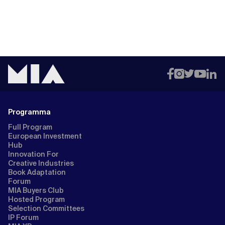
Programma
Full Program
European Investment
Hub
Innovation For
Creative Industries
Book Adaptation
Forum
MIA Buyers Club
Hosted Program
Selection Committees
IP Forum