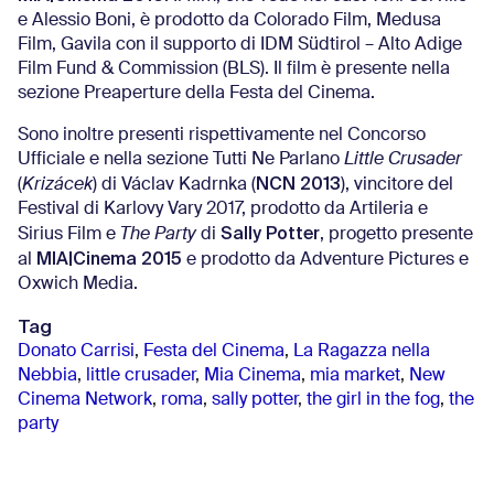
e Alessio Boni, è prodotto da Colorado Film, Medusa
Film, Gavila con il supporto di IDM Südtirol – Alto Adige
Film Fund & Commission (BLS). Il film è presente nella
sezione Preaperture della Festa del Cinema.
Sono inoltre presenti rispettivamente nel Concorso
Ufficiale e nella sezione Tutti Ne Parlano
Little Crusader
NCN 2013
(
Krizácek
) di Václav Kadrnka (
), vincitore del
Festival di Karlovy Vary 2017, prodotto da Artileria e
Sally Potter
Sirius Film e
The Party
di
, progetto presente
MIA|Cinema 2015
al
e prodotto da Adventure Pictures e
Oxwich Media.
Tag
Donato Carrisi
,
Festa del Cinema
,
La Ragazza nella
Nebbia
,
little crusader
,
Mia Cinema
,
mia market
,
New
Cinema Network
,
roma
,
sally potter
,
the girl in the fog
,
the
party