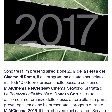
Festa del
Sono tre i film presenti all’edizione 2017 della
Cinema di Roma
, il cui programma è stato annunciato
martedì 10 ottobre, presenti nelle passate edizioni di
MIA|Cinema
NCN
e
(New Cinema Network). Si tratta di
Donato Carrisi
La Ragazza nella Nebbia
di
, tratto
dall’omonimo romanzo dello stesso autore alla sua prima
prova registica e che ha presentato il progetto durante
MIA|Cinema 2016
. Il film, che vede nel cast Toni Servillo