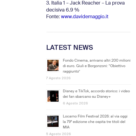
3. Italia 1 – Jack Reacher – La prova
decisiva 6.9
%
Fonte:
www.davidemaggio.it
LATEST NEWS
Fondo Cinema, arrivano altri 200 milioni
di euro. Giuli e Borgonzoni: “Obiettivo
raggiunto”
7 Agosto 2026
Disney e TikTok, accordo storico: i video
dei fan sbarcano su Disney+
6 Agosto 2026
Locarno Film Festival 2026: al via oggi
la 79ª edizione che ospita tre titoli del
MIA
5 Agosto 2026