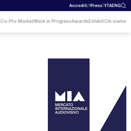
Accrediti
Press
ITA
ENG
a
Co-Pro Market
Work in Progress
Awards
Exhibit
Chi siamo