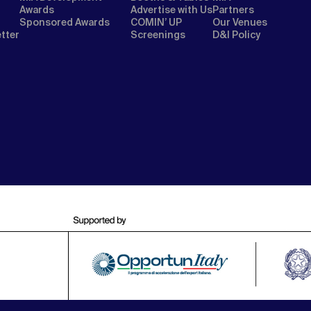
Awards
Advertise with Us
Partners
Sponsored Awards
COMIN’ UP
Our Venues
etter
Screenings
D&I Policy