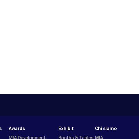
s
Awards
Exhibit
Chi siamo
MIA Development
Booths & Tables
MIA