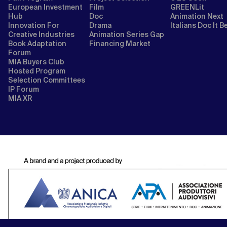
European Investment
Film
GREENLit
Hub
Doc
Animation Next
Innovation For
Drama
Italians Doc It B
Creative Industries
Animation Series Gap
Book Adaptation
Financing Market
Forum
MIA Buyers Club
Hosted Program
Selection Committees
IP Forum
MIA XR