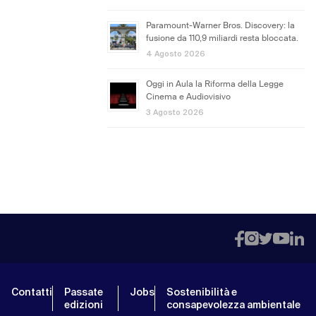
Paramount-Warner Bros. Discovery: la
fusione da 110,9 miliardi resta bloccata.
4 Agosto 2026
Oggi in Aula la Riforma della Legge
Cinema e Audiovisivo
3 Agosto 2026
Contatti
Passate
Jobs
Sostenibilità e
edizioni
consapevolezza ambientale