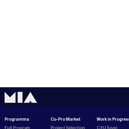
Programma
Co-Pro Market
Work in Progres
Full Program
Project Selection
C EU Soon