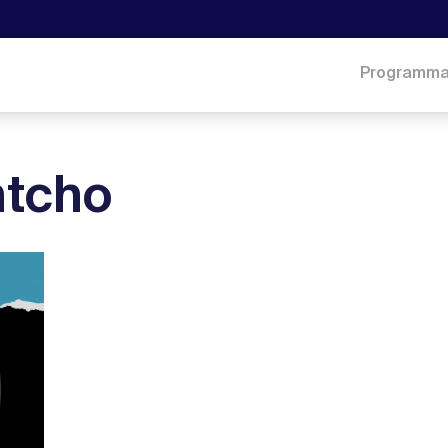
Programm
ntcho