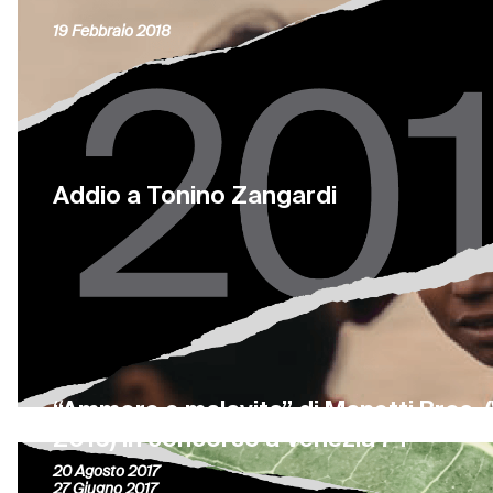
19 Febbraio 2018
Addio a Tonino Zangardi
“Ammore e malavita” di Manetti Bros. (
2016) in concorso a Venezia 74
20 Agosto 2017
27 Giugno 2017