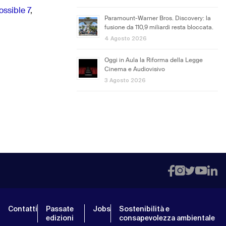
ssible 7
,
Paramount-Warner Bros. Discovery: la
fusione da 110,9 miliardi resta bloccata.
4 Agosto 2026
Oggi in Aula la Riforma della Legge
Cinema e Audiovisivo
3 Agosto 2026
Contatti
Passate
Jobs
Sostenibilità e
edizioni
consapevolezza ambientale