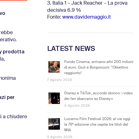
3. Italia 1 – Jack Reacher – La prova
decisiva 6.9
%
ivo
Fonte:
www.davidemaggio.it
vrebbe
erativo.
LATEST NEWS
ky prodotta
la,
Fondo Cinema, arrivano altri 200 milioni
di euro. Giuli e Borgonzoni: “Obiettivo
raggiunto”
omonima
7 Agosto 2026
Disney e TikTok, accordo storico: i video
azi per
dei fan sbarcano su Disney+
6 Agosto 2026
si a chiudere
Locarno Film Festival 2026: al via oggi
la 79ª edizione che ospita tre titoli del
MIA
5 Agosto 2026