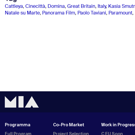
Cattleya
,
Cinecittà
,
Domina
,
Great Britain
,
Italy
,
Kasia Smutn
Natale su Marte
,
Panorama Film
,
Paolo Taviani
,
Paramount
,
Programma
Co-Pro Market
Work in Progres
Full Program
Project Selection
C EU Soon