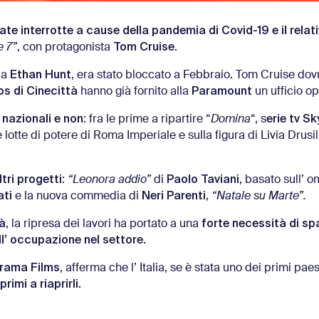
ate interrotte a cause della pandemia di Covid-19 e il relat
Tom Cruise
e 7”
, con protagonista
.
Ethan Hunt
pia
, era stato bloccato a Febbraio. Tom Cruise do
os di Cinecittà
Paramount
hanno già fornito alla
un ufficio op
 nazionali e non
erie tv S
: fra le prime a ripartire “
Domina
“, s
e lotte di potere di Roma Imperiale e sulla figura di Livia Drusil
tri progetti
Paolo Taviani
:
“Leonora addio”
di
, basato sull’ 
ati
Neri Parenti
e la nuova commedia di
,
“Natale su Marte”.
tà
forte necessità di sp
, la ripresa dei lavori ha portato a una
l’ occupazione nel settore.
rama Films
, afferma che l’ Italia, se è stata uno dei primi pae
imi a riaprirli.