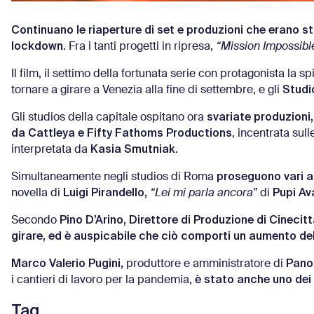
Continuano le riaperture di set e produzioni che erano st
lockdown
. Fra i tanti progetti in ripresa,
“Mission Impossibl
Il film, il settimo della fortunata serie con protagonista la s
Studi
tornare a girare a Venezia alla fine di settembre, e gli
svariate produzioni,
Gli studios della capitale ospitano ora
da Cattleya e Fifty Fathoms Productions
, incentrata sull
Kasia Smutniak
interpretata da
.
proseguono vari al
Simultaneamente negli studios di Roma
Luigi Pirandello,
Pupi Av
novella di
“Lei mi parla ancora”
di
Pino D’Arino, Direttore di Produzione di Cinecit
Secondo
girare, ed è auspicabile che ciò comporti un aumento del
Marco Valerio Pugini,
Pano
produttore e amministratore di
è stato anche uno dei pr
i cantieri di lavoro per la pandemia,
Tag