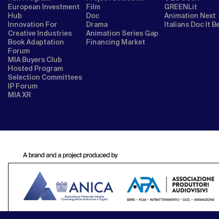
European Investment
Film
GREENLit
Hub
Doc
Animation Next
Innovation For
Drama
Italians Doc It B
Creative Industries
Animation Series Gap
Book Adaptation
Financing Market
Forum
MIA Buyers Club
Hosted Program
Selection Committees
IP Forum
MIA XR