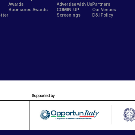
Awards
Advertise with Us
Partners
Sponsored Awards
COMIN’ UP
Our Venues
etter
Screenings
D&I Policy