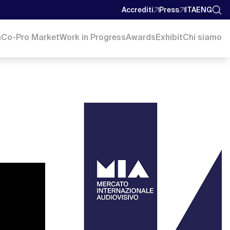
Accrediti
Press
ITA
ENG
a
Co-Pro Market
Work in Progress
Awards
Exhibit
Chi siamo