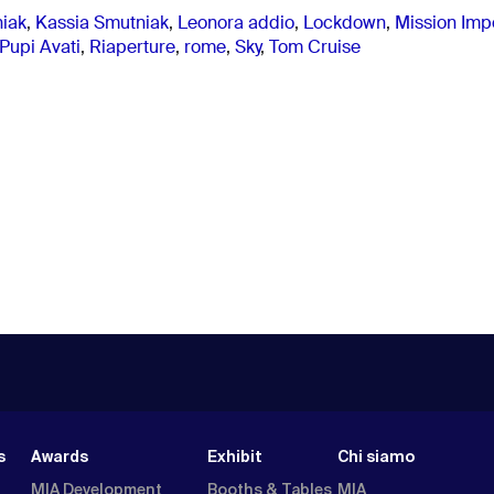
iak
,
Kassia Smutniak
,
Leonora addio
,
Lockdown
,
Mission Impo
Pupi Avati
,
Riaperture
,
rome
,
Sky
,
Tom Cruise
s
Awards
Exhibit
Chi siamo
MIA Development
Booths & Tables
MIA