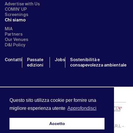
Advertise with Us
COMIN’ UP
Screenings
Chi siamo
MIA
Partners
Our Venues
D&I Policy
Contatti
Passate
Jobs
Sostenibilità e
edizioni
consapevolezza ambientale
Questo sito utilizza cookie per fornire una
migliore esperienza utente
Approfondisci
Accetto
MIA | Mercato Internazionale Audiovisivo | APA SERVICE S.R.L –
P.IVA:13238121001 | info@miamarket.it —
Privacy Policy