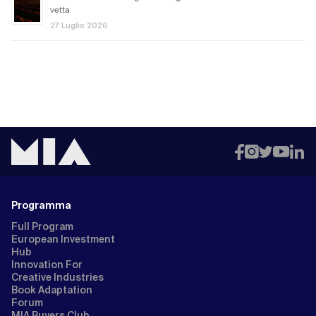
vetta
27 Luglio 2026
Programma
Full Program
European Investment
Hub
Innovation For
Creative Industries
Book Adaptation
Forum
MIA Buyers Club