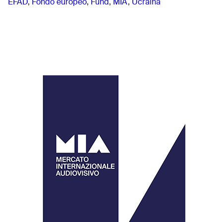
EFAD
,
Fondo europeo
,
Fund
,
MIA
,
Ucraina