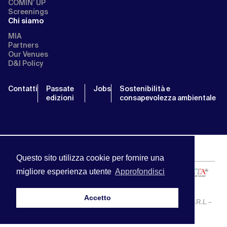
COMIN’ UP
Screenings
Chi siamo
MIA
Partners
Our Venues
D&I Policy
Contatti
Passate
Jobs
Sostenibilità e
edizioni
consapevolezza ambientale
Questo sito utilizza cookie per fornire una
migliore esperienza utente
Approfondisci
Accetto
MIA | Mercato Internazionale Audiovisivo | APA SERVICE S.R.L –
P.IVA:13238121001 | info@miamarket.it —
Privacy Policy