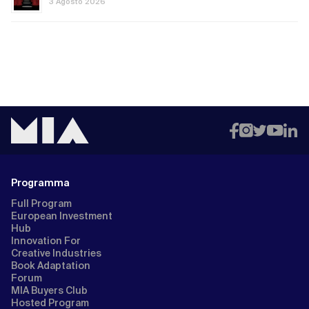
3 Agosto 2026
Programma
Full Program
European Investment
Hub
Innovation For
Creative Industries
Book Adaptation
Forum
MIA Buyers Club
Hosted Program