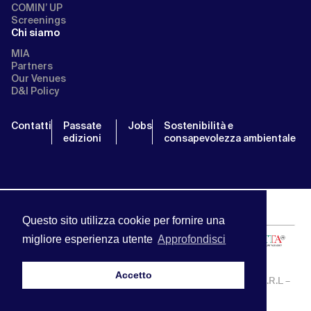
COMIN’ UP
Screenings
Chi siamo
MIA
Partners
Our Venues
D&I Policy
Contatti
Passate
Jobs
Sostenibilità e
edizioni
consapevolezza ambientale
Questo sito utilizza cookie per fornire una
migliore esperienza utente
Approfondisci
Accetto
MIA | Mercato Internazionale Audiovisivo | APA SERVICE S.R.L –
P.IVA:13238121001 | info@miamarket.it —
Privacy Policy