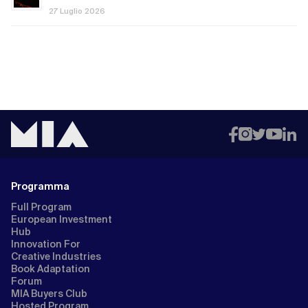
27 Luglio 2026
Programma
Full Program
European Investment
Hub
Innovation For
Creative Industries
Book Adaptation
Forum
MIA Buyers Club
Hosted Program