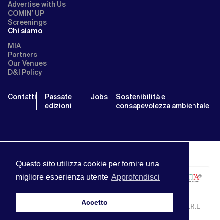
Advertise with Us
COMIN’ UP
Screenings
Chi siamo
MIA
Partners
Our Venues
D&I Policy
Contatti
Passate
Jobs
Sostenibilità e
edizioni
consapevolezza ambientale
Questo sito utilizza cookie per fornire una
migliore esperienza utente
Approfondisci
Accetto
MIA | Mercato Internazionale Audiovisivo | APA SERVICE S.R.L –
P.IVA:13238121001 | info@miamarket.it —
Privacy Policy