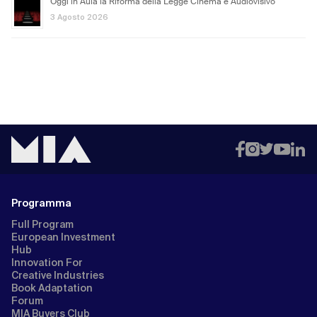
Oggi in Aula la Riforma della Legge Cinema e Audiovisivo
3 Agosto 2026
Programma
Full Program
European Investment
Hub
Innovation For
Creative Industries
Book Adaptation
Forum
MIA Buyers Club