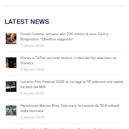
LATEST NEWS
Fondo Cinema, arrivano altri 200 milioni di euro. Giuli e
Borgonzoni: “Obiettivo raggiunto”
7 Agosto 2026
Disney e TikTok, accordo storico: i video dei fan sbarcano su
Disney+
6 Agosto 2026
Locarno Film Festival 2026: al via oggi la 79ª edizione che ospita
tre titoli del MIA
5 Agosto 2026
Paramount-Warner Bros. Discovery: la fusione da 110,9 miliardi
resta bloccata.
4 Agosto 2026