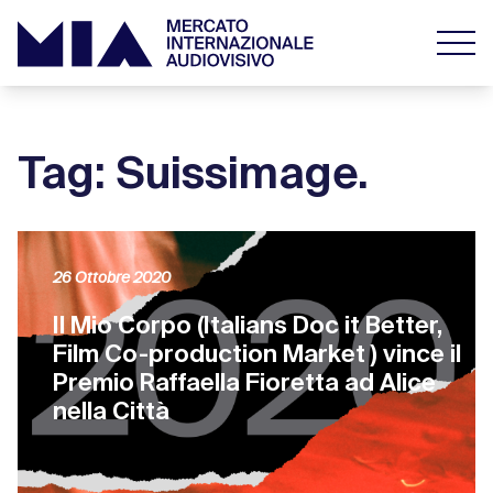
Tag: Suissimage.
26 Ottobre 2020
Il Mio Corpo (Italians Doc it Better,
Film Co-production Market ) vince il
Premio Raffaella Fioretta ad Alice
nella Città