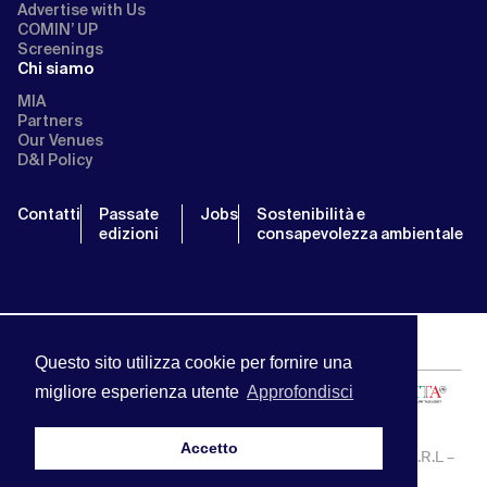
Advertise with Us
COMIN’ UP
Screenings
Chi siamo
MIA
Partners
Our Venues
D&I Policy
Contatti
Passate
Jobs
Sostenibilità e
edizioni
consapevolezza ambientale
Questo sito utilizza cookie per fornire una
migliore esperienza utente
Approfondisci
Accetto
MIA | Mercato Internazionale Audiovisivo | APA SERVICE S.R.L –
P.IVA:13238121001 | info@miamarket.it —
Privacy Policy