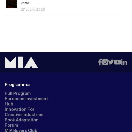
vetta
27 Luglio 2026
Programma
Full Program
European Investment
Hub
Innovation For
Creative Industries
Book Adaptation
Forum
MIA Buyers Club