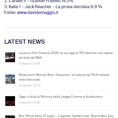
2. Canale 5 – Grande Fratello 14.2%
3. Italia 1 – Jack Reacher – La prova decisiva 6.9
%
Fonte:
www.davidemaggio.it
LATEST NEWS
Locarno Film Festival 2026: al via oggi la 79ª edizione che ospita
tre titoli del MIA
5 Agosto 2026
Paramount-Warner Bros. Discovery: la fusione da 110,9 miliardi
resta bloccata.
4 Agosto 2026
Oggi in Aula la Riforma della Legge Cinema e Audiovisivo
3 Agosto 2026
Box Office Italia 27 luglio – 2 agosto. Spider-man: Brand New Day