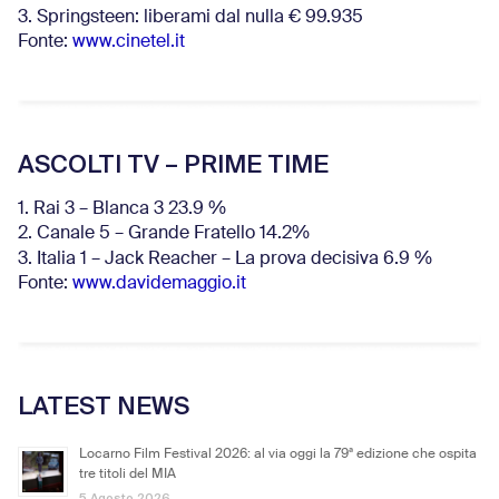
3. Springsteen: liberami dal nulla € 99.935
Fonte:
www.cinetel.it
ASCOLTI TV – PRIME TIME
1. Rai 3 – Blanca 3 23.9 %
2. Canale 5 – Grande Fratello 14.2%
3. Italia 1 – Jack Reacher – La prova decisiva 6.9
%
Fonte:
www.davidemaggio.it
LATEST NEWS
Locarno Film Festival 2026: al via oggi la 79ª edizione che ospita
tre titoli del MIA
5 Agosto 2026