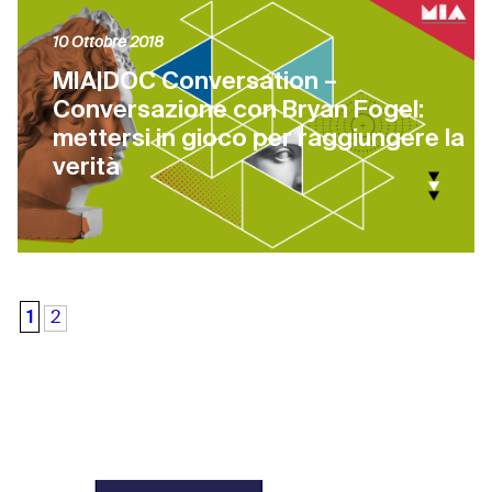
10 Ottobre 2018
MIA|DOC Conversation –
Conversazione con Bryan Fogel:
mettersi in gioco per raggiungere la
verità
1
2