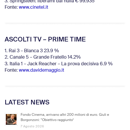
3. Springsteen: liberami dal nulla € 99.935
Fonte:
www.cinetel.it
ASCOLTI TV – PRIME TIME
1. Rai 3 – Blanca 3 23.9 %
2. Canale 5 – Grande Fratello 14.2%
3. Italia 1 – Jack Reacher – La prova decisiva 6.9
%
Fonte:
www.davidemaggio.it
LATEST NEWS
Fondo Cinema, arrivano altri 200 milioni di euro. Giuli e
Borgonzoni: “Obiettivo raggiunto”
7 Agosto 2026