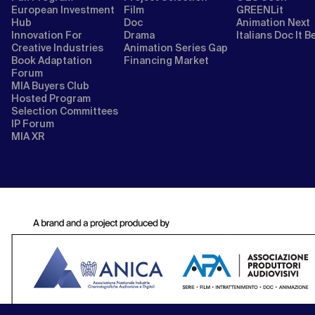
European Investment
Film
GREENLit
Hub
Doc
Animation Next
Innovation For
Drama
Italians Doc It B
Creative Industries
Animation Series Gap
Book Adaptation
Financing Market
Forum
MIA Buyers Club
Hosted Program
Selection Committees
IP Forum
MIA XR