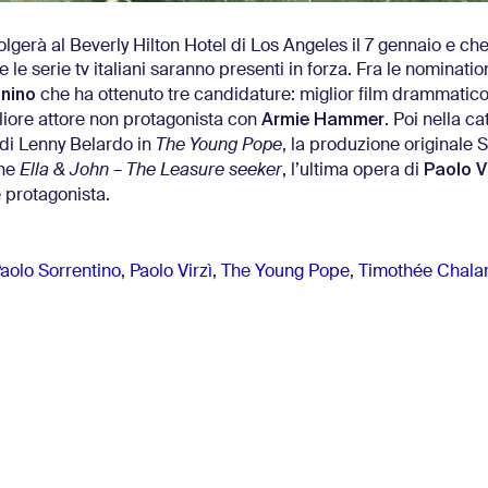
lgerà al Beverly Hilton Hotel di Los Angeles il 7 gennaio e ch
le serie tv italiani saranno presenti in forza. Fra le nomination
nino
che ha ottenuto tre candidature: miglior film drammatico
Armie Hammer
gliore attore non protagonista con
. Poi nella c
o di Lenny Belardo in
The Young Pope
, la produzione originale
Paolo Vi
ine
Ella & John – The Leasure seeker
, l’ultima opera di
 protagonista.
aolo Sorrentino
,
Paolo Virzì
,
The Young Pope
,
Timothée Chala