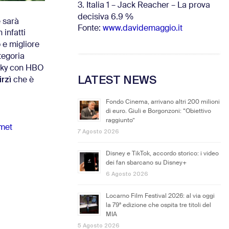
3. Italia 1 – Jack Reacher – La prova
decisiva 6.9
%
e sarà
Fonte:
www.davidemaggio.it
 infatti
 e migliore
ategoria
 Sky con HBO
LATEST NEWS
rzì
che è
Fondo Cinema, arrivano altri 200 milioni
di euro. Giuli e Borgonzoni: “Obiettivo
raggiunto”
met
7 Agosto 2026
Disney e TikTok, accordo storico: i video
dei fan sbarcano su Disney+
6 Agosto 2026
Locarno Film Festival 2026: al via oggi
la 79ª edizione che ospita tre titoli del
MIA
5 Agosto 2026