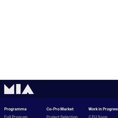
Programma
Co-Pro Market
Work in Progres
Full Program
Project Selection
C EU Soon