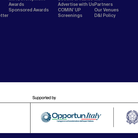
Awards
Advertise with Us
Partners
Sponsored Awards
COMIN’ UP
Our Venues
etter
Screenings
D&I Policy