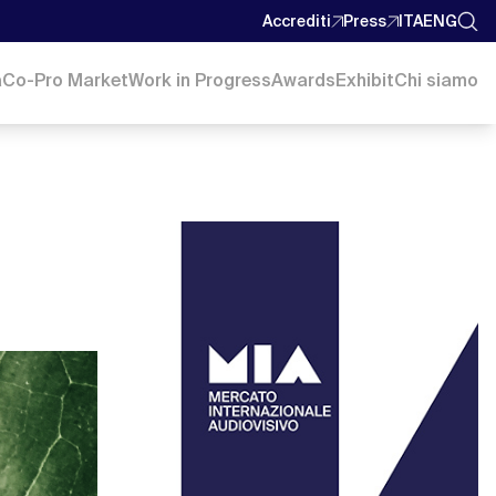
Accrediti
Press
ITA
ENG
a
Co-Pro Market
Work in Progress
Awards
Exhibit
Chi siamo