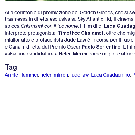
Alla cerimonia di premiazione dei Golden Globes, che si svo
trasmessa in diretta esclusiva su Sky Atlantic Hd, il cinema e 
Luca Guadag
spicca
Chiamami con il tuo nome
, il film di di
Timothée Chalamet
interprete protagonista,
, oltre che mi
Jude Law
miglior attore protagonista
è in corsa per il ruol
Paolo Sorrentino
e Canal+ diretta dal Premio Oscar
. E inf
Helen Mirren
valsa una candidatura a
come migliore attrice
Tag
Armie Hammer
,
helen mirren
,
jude law
,
Luca Guadagnino
,
P