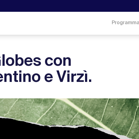
Programm
 Globes con
tino e Virzì.