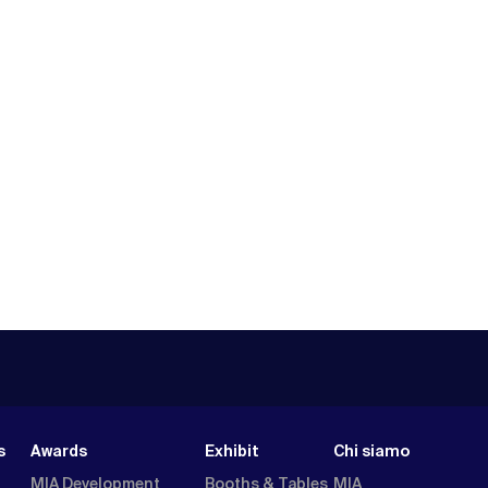
s
Awards
Exhibit
Chi siamo
MIA Development
Booths & Tables
MIA