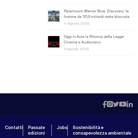
Paramount-Warner Bros. Discovery: la
fusione da 110,9 miliardi resta bloccata.
4 Agosto 2026
Oggi in Aula la Riforma della Legge
Cinema e Audiovisivo
3 Agosto 2026
Contatti
Passate
Jobs
Sostenibilità e
edizioni
consapevolezza ambientale