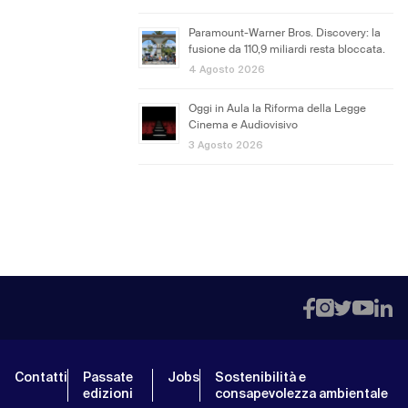
Paramount-Warner Bros. Discovery: la
fusione da 110,9 miliardi resta bloccata.
4 Agosto 2026
Oggi in Aula la Riforma della Legge
Cinema e Audiovisivo
3 Agosto 2026
Contatti
Passate
Jobs
Sostenibilità e
edizioni
consapevolezza ambientale