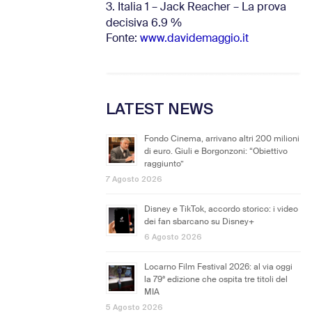
3. Italia 1 – Jack Reacher – La prova
decisiva 6.9
%
Fonte:
www.davidemaggio.it
LATEST NEWS
Fondo Cinema, arrivano altri 200 milioni
di euro. Giuli e Borgonzoni: “Obiettivo
raggiunto”
7 Agosto 2026
Disney e TikTok, accordo storico: i video
dei fan sbarcano su Disney+
6 Agosto 2026
Locarno Film Festival 2026: al via oggi
la 79ª edizione che ospita tre titoli del
MIA
5 Agosto 2026