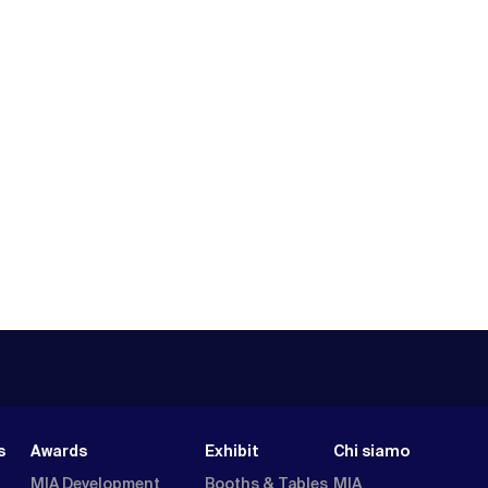
s
Awards
Exhibit
Chi siamo
MIA Development
Booths & Tables
MIA