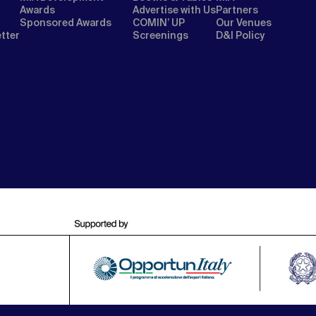
Awards
Advertise with Us
Partners
Sponsored Awards
COMIN’ UP
Our Venues
etter
Screenings
D&I Policy