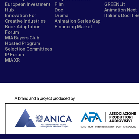
European Investment
Film
GREENLit
Hub
Doc
Animation Next
Innovation For
Drama
Italians Doc It B
Creative Industries
Animation Series Gap
Book Adaptation
Financing Market
Forum
MIA Buyers Club
Hosted Program
Selection Committees
IP Forum
MIA XR