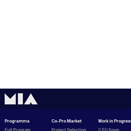
Programma
Co-Pro Market
Work in Progres
Full Program
Project Selection
C EU Soon