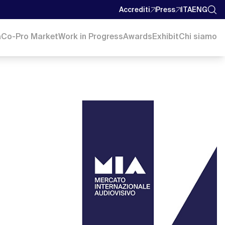
Accrediti
Press
ITA
ENG
a
Co-Pro Market
Work in Progress
Awards
Exhibit
Chi siamo