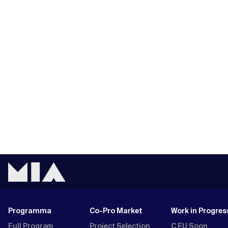
Programma
Co-Pro Market
Work in Progres
Full Program
Project Selection
C EU Soon