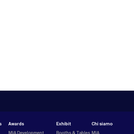
s
Awards
Exhibit
Chi siamo
MIA Development
Booths & Tables
MIA