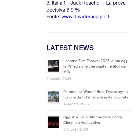
3. Italia 1 – Jack Reacher – La prova
decisiva 6.9
%
Fonte:
www.davidemaggio.it
LATEST NEWS
Locarno Film Festival 2026: al via oggi
la 79ª edizione che ospita tre titoli del
MIA
5 Agosto 2026
Paramount-Warner Bros. Discovery: la
fusione da 110,9 miliardi resta bloccata.
4 Agosto 2026
Oggi in Aula la Riforma della Legge
Cinema e Audiovisivo
3 Agosto 2026