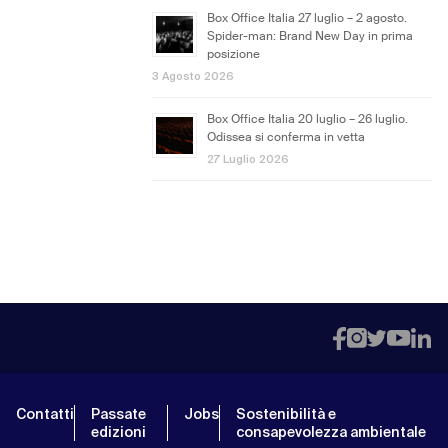
Box Office Italia 27 luglio – 2 agosto.
Spider-man: Brand New Day in prima
posizione
3 Agosto 2026
Box Office Italia 20 luglio – 26 luglio.
Odissea si conferma in vetta
27 Luglio 2026
Contatti
Passate
Jobs
Sostenibilità e
edizioni
consapevolezza ambientale