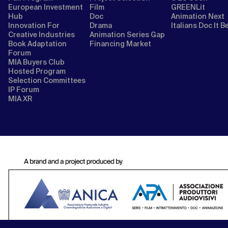
European Investment
Film
GREENLit
Hub
Doc
Animation Next
Innovation For
Drama
Italians Doc It B
Creative Industries
Animation Series Gap
Book Adaptation
Financing Market
Forum
MIA Buyers Club
Hosted Program
Selection Committees
IP Forum
MIA XR