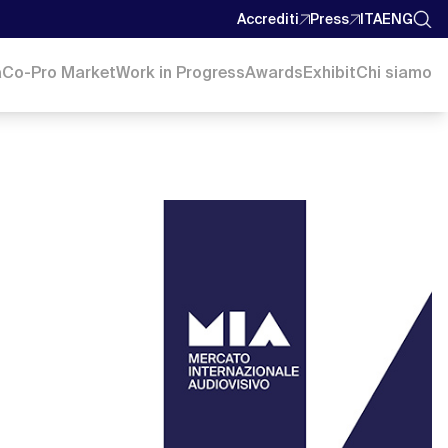
Accrediti
Press
ITA
ENG
a
Co-Pro Market
Work in Progress
Awards
Exhibit
Chi siamo