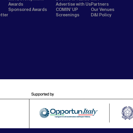
Awards
Advertise with Us
Partners
Sponsored Awards
COMIN’ UP
Our Venues
etter
Screenings
D&I Policy