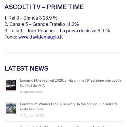
ASCOLTI TV – PRIME TIME
1. Rai 3 – Blanca 3 23.9 %
2. Canale 5 – Grande Fratello 14.2%
3. Italia 1 – Jack Reacher – La prova decisiva 6.9
%
Fonte:
www.davidemaggio.it
LATEST NEWS
Locarno Film Festival 2026: al via oggi la 79ª edizione che ospita
tre titoli del MIA
5 Agosto 2026
Paramount-Warner Bros. Discovery: la fusione da 110,9 miliardi
resta bloccata.
4 Agosto 2026