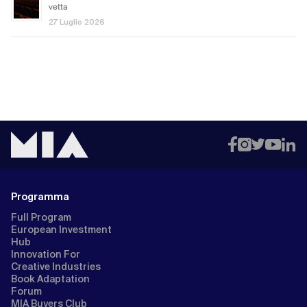
vetta
27 Luglio 2026
Programma
Full Program
European Investment
Hub
Innovation For
Creative Industries
Book Adaptation
Forum
MIA Buyers Club