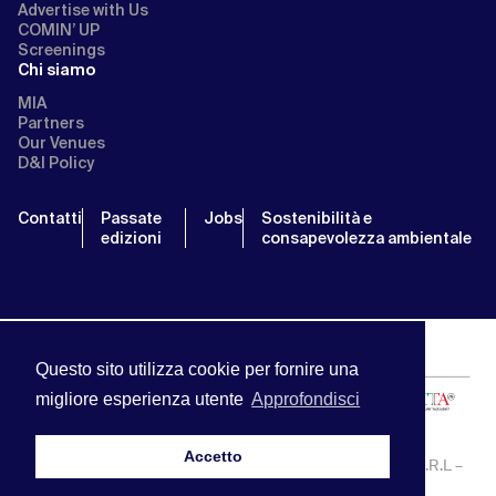
Advertise with Us
COMIN’ UP
Screenings
Chi siamo
MIA
Partners
Our Venues
D&I Policy
Contatti
Passate
Jobs
Sostenibilità e
edizioni
consapevolezza ambientale
Questo sito utilizza cookie per fornire una
migliore esperienza utente
Approfondisci
Accetto
MIA | Mercato Internazionale Audiovisivo | APA SERVICE S.R.L –
P.IVA:13238121001 | info@miamarket.it —
Privacy Policy